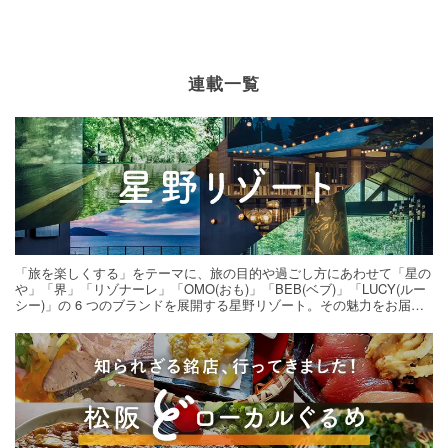
連載一覧
「旅を楽しくする」をテーマに、旅の目的や過ごし方にあわせて「星の
や」「界」「リゾナーレ」「OMO(おも)」「BEB(ベブ)」「LUCY(ルー
シー)」の 6 つのブランドを展開する星野リゾート。その魅力をお届け
する旅の連載。次の旅先探しのヒントにいかがですか？