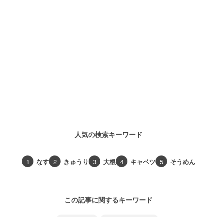
人気の検索キーワード
1
なす
2
きゅうり
3
大根
4
キャベツ
5
そうめん
この記事に関するキーワード