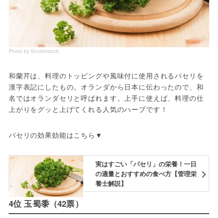
Photo by Shutterstock
和蘭芹は、料理のトッピングや風味付に使用されるパセリを
漢字表記にしたもの。オランダから日本に伝わったので、和
名ではオランダセリと呼ばれます。上手に使えば、料理の仕
上がりをグッと上げてくれる人気のハーブです！
パセリの効果効能はこちら▼
実はすごい「パセリ」の栄養！一日
の適量とおすすめの食べ方【管理栄
養士解説】
4位 玉蜀黍（42票）