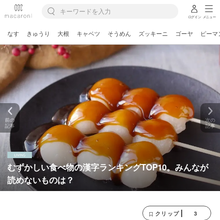
ログイン
メニュー
なす
きゅうり
大根
キャベツ
そうめん
ズッキーニ
ゴーヤ
ピーマ
前の
次の
記事
記事
むずかしい食べ物の漢字ランキングTOP10。みんなが
読めないものは？
3
クリップ