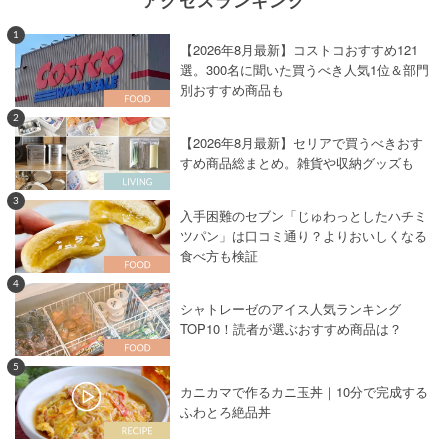
1
【2026年8月最新】コストコおすすめ121
選。300名に聞いた買うべき人気1位＆部門
別おすすめ商品も
2
【2026年8月最新】セリアで買うべきおす
すめ商品総まとめ。雑貨や収納グッズも
3
入手困難のセブン「じゅわっとしたハチミ
ツパン」は口コミ通り？よりおいしくなる
食べ方も検証
4
シャトレーゼのアイス人気ランキング
TOP10！読者が選ぶおすすめ商品は？
5
カニカマで作るカニ玉丼｜10分で完成する
ふわとろ絶品丼