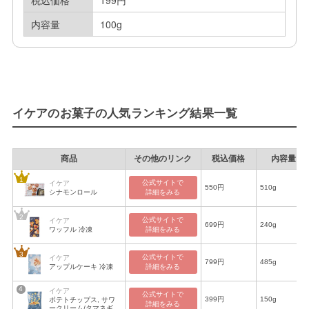
税込価格
199円
内容量
100g
イケアのお菓子の人気ランキング結果一覧
商品
その他のリンク
税込価格
内容量
公式サイトで

イケア
550円
510g
シナモンロール
詳細をみる
公式サイトで

イケア
699円
240g
ワッフル 冷凍
詳細をみる
公式サイトで

イケア
799円
485g
アップルケーキ 冷凍
詳細をみる
イケア
公式サイトで

399円
150g
ポテトチップス, サワ
詳細をみる
ークリーム/タマネギ