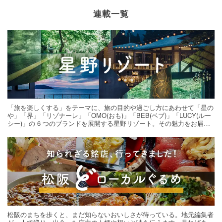
連載一覧
「旅を楽しくする」をテーマに、旅の目的や過ごし方にあわせて「星の
や」「界」「リゾナーレ」「OMO(おも)」「BEB(ベブ)」「LUCY(ルー
シー)」の 6 つのブランドを展開する星野リゾート。その魅力をお届け
する旅の連載。次の旅先探しのヒントにいかがですか？
松阪のまちを歩くと、まだ知らないおいしさが待っている。地元編集者