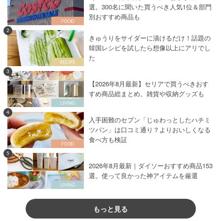
選。300名に聞いた買うべき人気1位＆部門
別おすすめ商品も
2
きゅうりをサイダーに漬けるだけ！話題の
韓国レシピを試したら想像以上にアリでし
た
3
【2026年8月最新】セリアで買うべきおす
すめ商品総まとめ。雑貨や収納グッズも
4
入手困難のセブン「じゅわっとしたハチミ
ツパン」は口コミ通り？よりおいしくなる
食べ方も検証
5
2026年8月最新｜ダイソーおすすめ商品153
選。使って良かった神アイテムを厳選
もっと見る