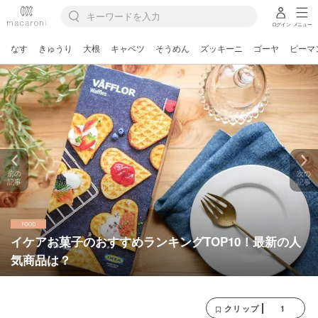
ログイン
メニュー
なす
きゅうり
大根
キャベツ
そうめん
ズッキーニ
ゴーヤ
ピーマ
前の
次の
記事
記事
イケアお菓子のおすすめランキングTOP10！最新の人
気商品は？
1
クリップ