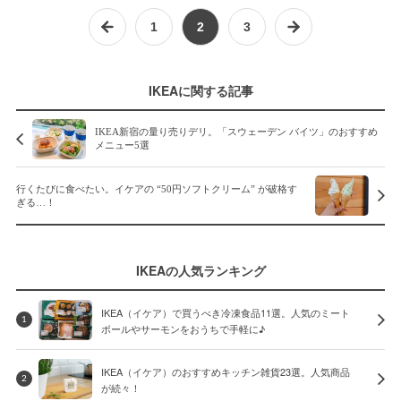
1
2
3
IKEAに関する記事
IKEA新宿の量り売りデリ。「スウェーデン バイツ」のおすすめ
メニュー5選
行くたびに食べたい。イケアの “50円ソフトクリーム” が破格す
ぎる…！
IKEAの人気ランキング
IKEA（イケア）で買うべき冷凍食品11選。人気のミート
1
ボールやサーモンをおうちで手軽に♪
IKEA（イケア）のおすすめキッチン雑貨23選。人気商品
2
が続々！