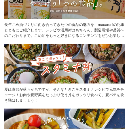
長年こめ油づくりに向き合ってきたつの食品の魅力を、macaroniの記事
とともにご紹介します。レシピや活用術はもちろん、製造現場や品質へ
のこだわりまで。こめ油をもっと好きになるコンテンツをぜひお楽しみ
ください。
夏は食欲が落ちがちですが、そんなときこそスタミナレシピで元気をチ
ャージ！お肉や夏野菜をたっぷり使う丼をガッツリ食べて、夏バテを吹
き飛ばしましょう！