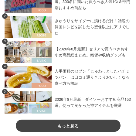
選。300名に聞いた買うべき人気1位＆部門
別おすすめ商品も
2
きゅうりをサイダーに漬けるだけ！話題の
韓国レシピを試したら想像以上にアリでし
た
3
【2026年8月最新】セリアで買うべきおす
すめ商品総まとめ。雑貨や収納グッズも
4
入手困難のセブン「じゅわっとしたハチミ
ツパン」は口コミ通り？よりおいしくなる
食べ方も検証
5
2026年8月最新｜ダイソーおすすめ商品153
選。使って良かった神アイテムを厳選
もっと見る