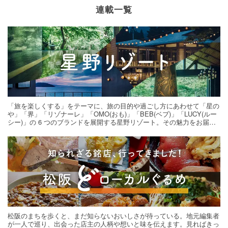
連載一覧
「旅を楽しくする」をテーマに、旅の目的や過ごし方にあわせて「星の
や」「界」「リゾナーレ」「OMO(おも)」「BEB(ベブ)」「LUCY(ルー
シー)」の 6 つのブランドを展開する星野リゾート。その魅力をお届け
する旅の連載。次の旅先探しのヒントにいかがですか？
松阪のまちを歩くと、まだ知らないおいしさが待っている。地元編集者
が一人で巡り、出会った店主の人柄や想いと味を伝えます。見ればきっ