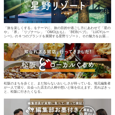
「旅を楽しくする」をテーマに、旅の目的や過ごし方にあわせて「星の
や」「界」「リゾナーレ」「OMO(おも)」「BEB(ベブ)」「LUCY(ルー
シー)」の 6 つのブランドを展開する星野リゾート。その魅力をお届け
する旅の連載。次の旅先探しのヒントにいかがですか？
松阪のまちを歩くと、まだ知らないおいしさが待っている。地元編集者
が一人で巡り、出会った店主の人柄や想いと味を伝えます。見ればきっ
と、松阪に行きたくなる。