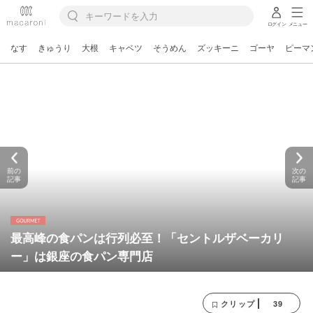
ログイン
メニュー
なす
きゅうり
大根
キャベツ
そうめん
ズッキーニ
ゴーヤ
ピーマ
前の
次の
記事
記事
最高峰の食パンは行列必至！「セントルザベーカリ
ー」は銀座の食パン専門店
39
クリップ