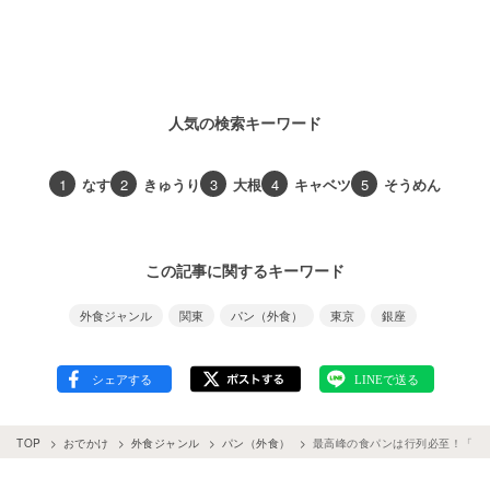
人気の検索キーワード
1
なす
2
きゅうり
3
大根
4
キャベツ
5
そうめん
この記事に関するキーワード
外食ジャンル
関東
パン（外食）
東京
銀座
TOP
おでかけ
外食ジャンル
パン（外食）
最高峰の食パンは行列必至！「セ