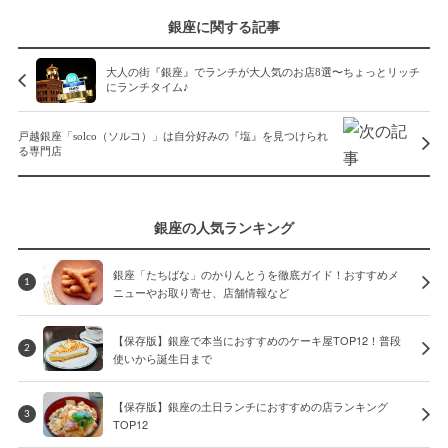
銀座に関する記事
大人の街『銀座』でランチが大人気のお店8選〜ちょっとリッチ
にランチタイム♪
戸越銀座「solco（ソルコ）」は自分好みの『塩』を見つけられ
る専門店
銀座の人気ランキング
銀座「たちばな」のかりんとうを徹底ガイド！おすすめメ
1
ニューやお取り寄せ、店舗情報など
【保存版】銀座で本当におすすめのケーキ屋TOP12！普段
2
使いから誕生日まで
【保存版】銀座の土日ランチにおすすめの店ランキング
3
TOP12