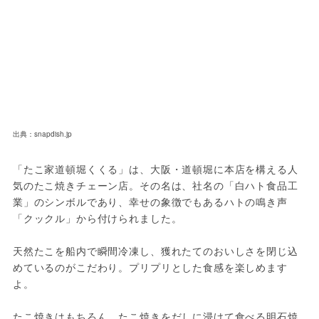
出典：snapdish.jp
「たこ家道頓堀くくる」は、大阪・道頓堀に本店を構える人
気のたこ焼きチェーン店。その名は、社名の「白ハト食品工
業」のシンボルであり、幸せの象徴でもあるハトの鳴き声
「クックル」から付けられました。
天然たこを船内で瞬間冷凍し、獲れたてのおいしさを閉じ込
めているのがこだわり。プリプリとした食感を楽しめます
よ。
たこ焼きはもちろん、たこ焼きをだしに浸けて食べる明石焼