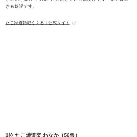
きも好評です。
たこ家道頓堀くくる｜公式サイト
2位 たこ焼道楽 わなか（56票）