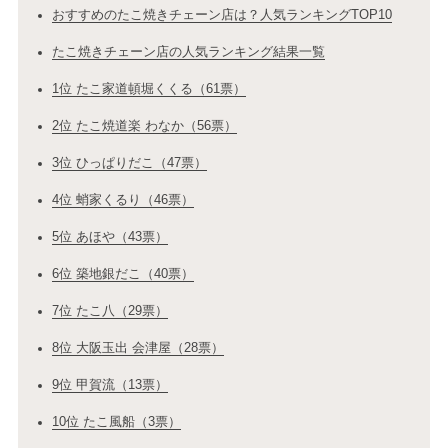
おすすめのたこ焼きチェーン店は？人気ランキングTOP10
たこ焼きチェーン店の人気ランキング結果一覧
1位 たこ家道頓堀くくる（61票）
2位 たこ焼道楽 わなか（56票）
3位 ひっぱりだこ（47票）
4位 蛸家くるり（46票）
5位 あほや（43票）
6位 築地銀だこ（40票）
7位 たこ八（29票）
8位 大阪玉出 会津屋（28票）
9位 甲賀流（13票）
10位 たこ風船（3票）