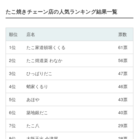
たこ焼きチェーン店の人気ランキング結果一覧
順位
店名
票数
1位
たこ家道頓堀くくる
61票
2位
たこ焼道楽 わなか
56票
3位
ひっぱりだこ
47票
4位
蛸家くるり
46票
5位
あほや
43票
6位
築地銀だこ
40票
7位
たこ八
29票
8位
大阪玉出 会津屋
28票