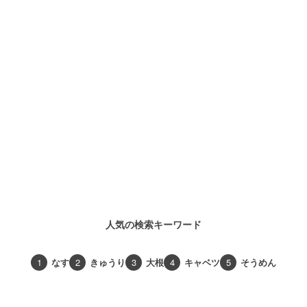
人気の検索キーワード
1
なす
2
きゅうり
3
大根
4
キャベツ
5
そうめん