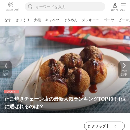
ログイン
メニュー
なす
きゅうり
大根
キャベツ
そうめん
ズッキーニ
ゴーヤ
ピーマ
前の
次の
記事
記事
たこ焼きチェーン店の最新人気ランキングTOP10！1位
に選ばれるのは？
0
クリップ