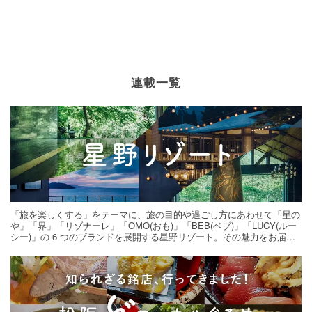
連載一覧
「旅を楽しくする」をテーマに、旅の目的や過ごし方にあわせて「星の
や」「界」「リゾナーレ」「OMO(おも)」「BEB(ベブ)」「LUCY(ルー
シー)」の 6 つのブランドを展開する星野リゾート。その魅力をお届け
する旅の連載。次の旅先探しのヒントにいかがですか？