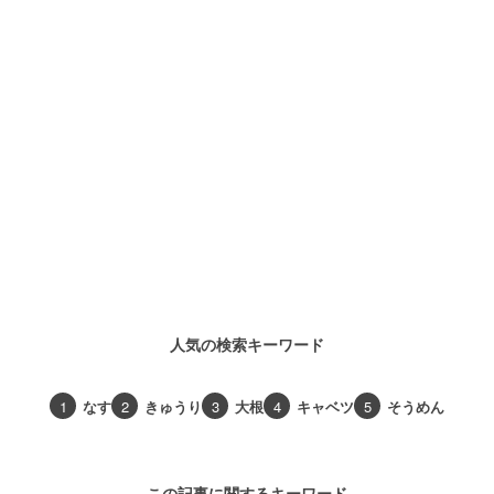
人気の検索キーワード
1
なす
2
きゅうり
3
大根
4
キャベツ
5
そうめん
この記事に関するキーワード