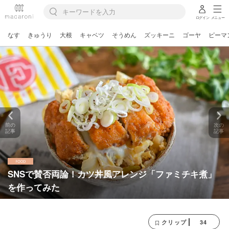
ログイン
メニュー
なす
きゅうり
大根
キャベツ
そうめん
ズッキーニ
ゴーヤ
ピーマ
前の
次の
記事
記事
SNSで賛否両論！カツ丼風アレンジ「ファミチキ煮」
を作ってみた
34
クリップ