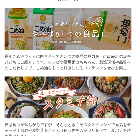
長年こめ油づくりに向き合ってきたつの食品の魅力を、macaroniの記事
とともにご紹介します。レシピや活用術はもちろん、製造現場や品質へ
のこだわりまで。こめ油をもっと好きになるコンテンツをぜひお楽しみ
ください。
夏は食欲が落ちがちですが、そんなときこそスタミナレシピで元気をチ
ャージ！お肉や夏野菜をたっぷり使う丼をガッツリ食べて、夏バテを吹
き飛ばしましょう！