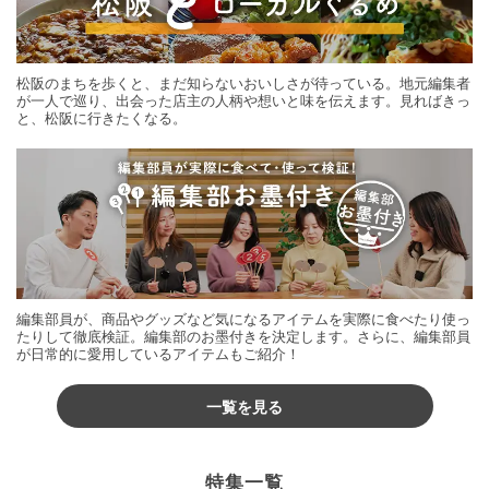
松阪のまちを歩くと、まだ知らないおいしさが待っている。地元編集者
が一人で巡り、出会った店主の人柄や想いと味を伝えます。見ればきっ
と、松阪に行きたくなる。
編集部員が、商品やグッズなど気になるアイテムを実際に食べたり使っ
たりして徹底検証。編集部のお墨付きを決定します。さらに、編集部員
が日常的に愛用しているアイテムもご紹介！
一覧を見る
特集一覧