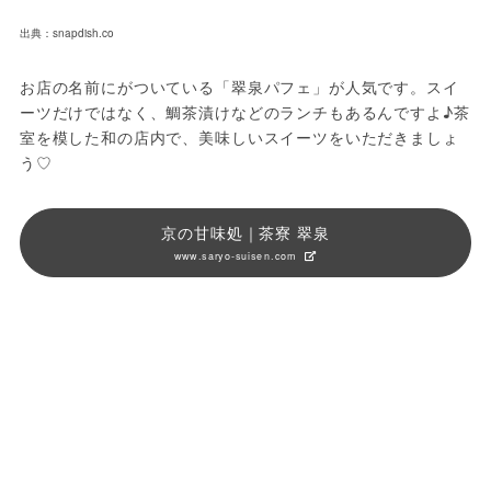
出典：snapdish.co
お店の名前にがついている「翠泉パフェ」が人気です。スイ
ーツだけではなく、鯛茶漬けなどのランチもあるんですよ♪茶
室を模した和の店内で、美味しいスイーツをいただきましょ
う♡
京の甘味処｜茶寮 翠泉
www.saryo-suisen.com