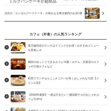
注目の「エンゼルフードケーキ」が味わえる東京都内のお店5選
カフェ（外食）の人気ランキング
星乃珈琲店のランチはドリンクがお得！おすすめメニュー
1
を実食レポ
梅田のゆっくりできるカフェ10選！ホテル・百貨店のカフ
2
ェや穴場カフェなど
町田でランチならここ♪ コスパが良くおしゃれな12店【ジ
3
ャンル別】
【2026年最新】一度は行きたい！横浜駅チカのおしゃれカ
4
フェTOP10
千葉駅近くの人気カフェTOP14！おすすめの映えスイーツ