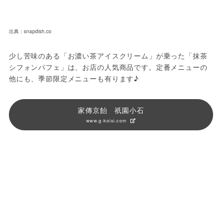
出典：snapdish.co
少し苦味のある「お濃い茶アイスクリーム」が乗った「抹茶
シフォンパフェ」は、お店の人気商品です。定番メニューの
他にも、季節限定メニューも有ります♪
家傳京飴 祇園小石
www.g-koisi.com