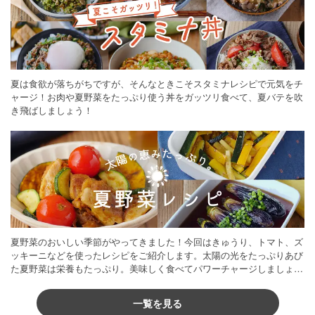
夏は食欲が落ちがちですが、そんなときこそスタミナレシピで元気をチ
ャージ！お肉や夏野菜をたっぷり使う丼をガッツリ食べて、夏バテを吹
き飛ばしましょう！
夏野菜のおいしい季節がやってきました！今回はきゅうり、トマト、ズ
ッキーニなどを使ったレシピをご紹介します。太陽の光をたっぷりあび
た夏野菜は栄養もたっぷり。美味しく食べてパワーチャージしましょう
♪
一覧を見る