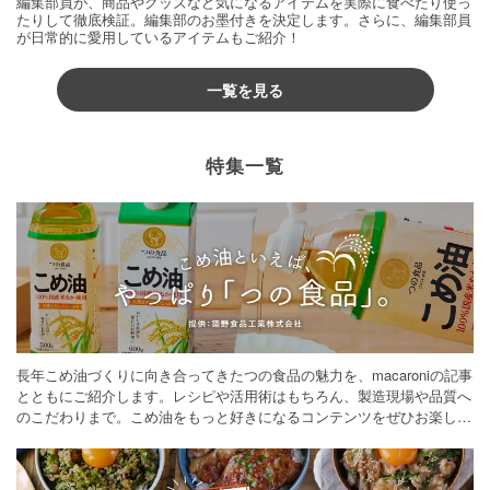
編集部員が、商品やグッズなど気になるアイテムを実際に食べたり使っ
たりして徹底検証。編集部のお墨付きを決定します。さらに、編集部員
が日常的に愛用しているアイテムもご紹介！
一覧を見る
特集一覧
長年こめ油づくりに向き合ってきたつの食品の魅力を、macaroniの記事
とともにご紹介します。レシピや活用術はもちろん、製造現場や品質へ
のこだわりまで。こめ油をもっと好きになるコンテンツをぜひお楽しみ
ください。