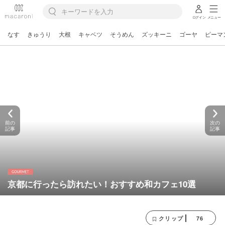
ログイン
メニュー
なす
きゅうり
大根
キャベツ
そうめん
ズッキーニ
ゴーヤ
ピーマ
前の
次の
記事
記事
京都に行ったら訪れたい！おすすめ和カフェ10選
76
クリップ