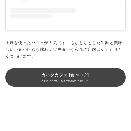
生麩を使ったパフェが人気です。もちもちとした生麩と美味
しい小豆が絶妙な味わい♡モダンな和風の店内はゆったりと
くつろげます。
カネタカフェ [食べログ]
ck.jp.ap.valuecommerce.com