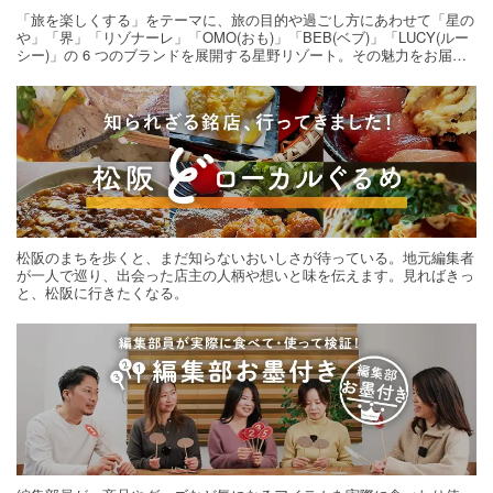
「旅を楽しくする」をテーマに、旅の目的や過ごし方にあわせて「星の
や」「界」「リゾナーレ」「OMO(おも)」「BEB(ベブ)」「LUCY(ルー
シー)」の 6 つのブランドを展開する星野リゾート。その魅力をお届け
する旅の連載。次の旅先探しのヒントにいかがですか？
松阪のまちを歩くと、まだ知らないおいしさが待っている。地元編集者
が一人で巡り、出会った店主の人柄や想いと味を伝えます。見ればきっ
と、松阪に行きたくなる。