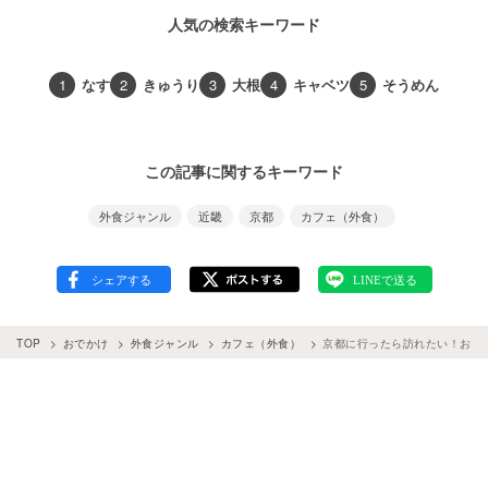
人気の検索キーワード
1
なす
2
きゅうり
3
大根
4
キャベツ
5
そうめん
この記事に関するキーワード
外食ジャンル
近畿
京都
カフェ（外食）
TOP
おでかけ
外食ジャンル
カフェ（外食）
京都に行ったら訪れたい！おす