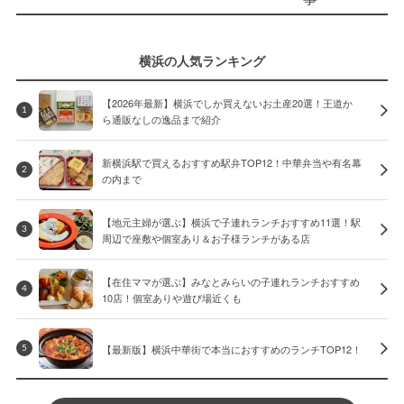
横浜の人気ランキング
【2026年最新】横浜でしか買えないお土産20選！王道か
1
ら通販なしの逸品まで紹介
新横浜駅で買えるおすすめ駅弁TOP12！中華弁当や有名幕
2
の内まで
【地元主婦が選ぶ】横浜で子連れランチおすすめ11選！駅
3
周辺で座敷や個室あり＆お子様ランチがある店
【在住ママが選ぶ】みなとみらいの子連れランチおすすめ
4
10店！個室ありや遊び場近くも
【最新版】横浜中華街で本当におすすめのランチTOP12！
5