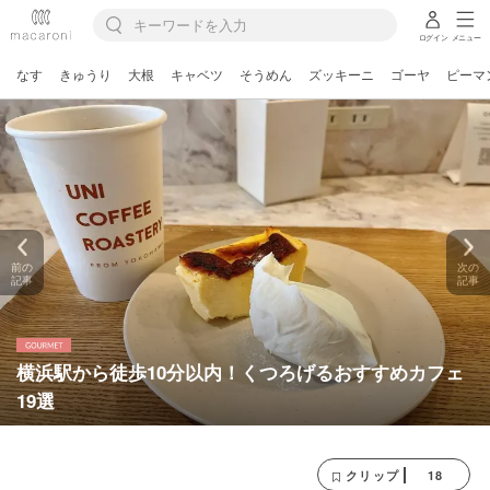
ログイン
メニュー
なす
きゅうり
大根
キャベツ
そうめん
ズッキーニ
ゴーヤ
ピーマ
前の
次の
記事
記事
横浜駅から徒歩10分以内！くつろげるおすすめカフェ
19選
18
クリップ