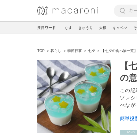
注目ワード
なす
きゅうり
大根
キャベツ
そ
TOP
暮らし
季節行事
七夕
【七夕の食べ物一覧
【
の
この記
ツレシ
べなが
簡単投票