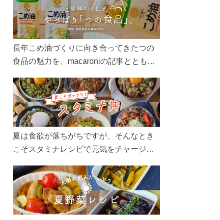
長年こめ油づくりに向き合ってきたつの
食品の魅力を、macaroniの記事とともに
ご紹介します。レシピや活用術はもちろ
ん、製造現場や品質へのこだわりまで。
こめ油をもっと好きになるコンテンツを
ぜひお楽しみください。
夏は食欲が落ちがちですが、そんなとき
こそスタミナレシピで元気をチャージ！
お肉や夏野菜をたっぷり使う丼をガッツ
リ食べて、夏バテを吹き飛ばしましょ
う！