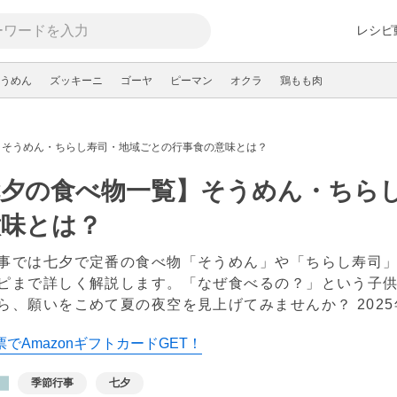
レシピ
うめん
ズッキーニ
ゴーヤ
ピーマン
オクラ
鶏もも肉
】そうめん・ちらし寿司・地域ごとの行事食の意味とは？
七夕の食べ物一覧】そうめん・ちら
意味とは？
事では七夕で定番の食べ物「そうめん」や「ちらし寿司
ピまで詳しく解説します。「なぜ食べるの？」という子
ら、願いをこめて夏の夜空を見上げてみませんか？
202
でAmazonギフトカードGET！
季節行事
七夕