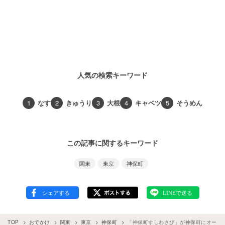
人気の検索キーワード
1
なす
2
きゅうり
3
大根
4
キャベツ
5
そうめん
この記事に関するキーワード
関東
東京
神保町
TOP
おでかけ
関東
東京
神保町
「神保町すしわさび」が神保町にオープン