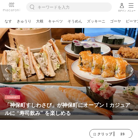
ログイン
メニュー
なす
きゅうり
大根
キャベツ
そうめん
ズッキーニ
ゴーヤ
ピーマ
前の
次の
記事
記事
「神保町すしわさび」が神保町にオープン！カジュア
ルに “寿司飲み” を楽しめる
23
クリップ