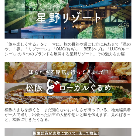
「旅を楽しくする」をテーマに、旅の目的や過ごし方にあわせて「星の
や」「界」「リゾナーレ」「OMO(おも)」「BEB(ベブ)」「LUCY(ルー
シー)」の 6 つのブランドを展開する星野リゾート。その魅力をお届け
する旅の連載。次の旅先探しのヒントにいかがですか？
松阪のまちを歩くと、まだ知らないおいしさが待っている。地元編集者
が一人で巡り、出会った店主の人柄や想いと味を伝えます。見ればきっ
と、松阪に行きたくなる。