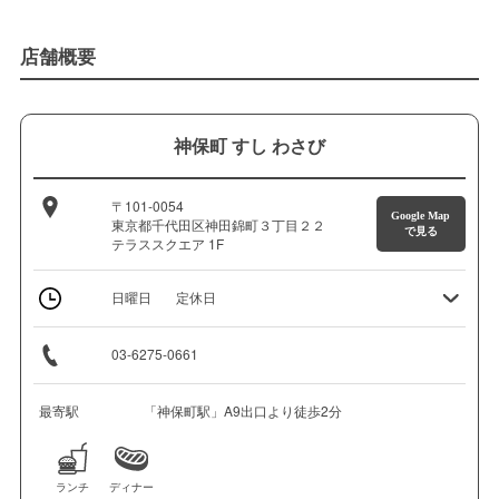
店舗概要
神保町 すし わさび
〒101-0054
Google Map
東京都千代田区神田錦町３丁目２２
で見る
テラススクエア 1F
日曜日
定休日
03-6275-0661
最寄駅
「神保町駅」A9出口より徒歩2分
ランチ
ディナー