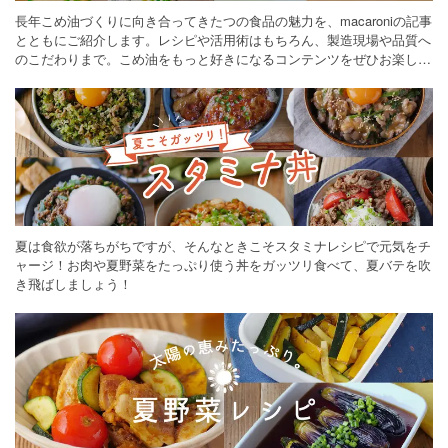
長年こめ油づくりに向き合ってきたつの食品の魅力を、macaroniの記事
とともにご紹介します。レシピや活用術はもちろん、製造現場や品質へ
のこだわりまで。こめ油をもっと好きになるコンテンツをぜひお楽しみ
ください。
夏は食欲が落ちがちですが、そんなときこそスタミナレシピで元気をチ
ャージ！お肉や夏野菜をたっぷり使う丼をガッツリ食べて、夏バテを吹
き飛ばしましょう！