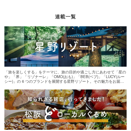
連載一覧
「旅を楽しくする」をテーマに、旅の目的や過ごし方にあわせて「星の
や」「界」「リゾナーレ」「OMO(おも)」「BEB(ベブ)」「LUCY(ルー
シー)」の 6 つのブランドを展開する星野リゾート。その魅力をお届け
する旅の連載。次の旅先探しのヒントにいかがですか？