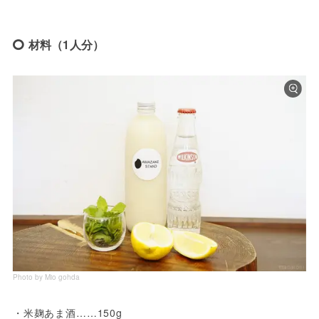
材料（1人分）
Photo by Mio gohda
・米麹あま酒……150g