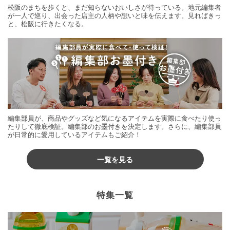
松阪のまちを歩くと、まだ知らないおいしさが待っている。地元編集者
が一人で巡り、出会った店主の人柄や想いと味を伝えます。見ればきっ
と、松阪に行きたくなる。
編集部員が、商品やグッズなど気になるアイテムを実際に食べたり使っ
たりして徹底検証。編集部のお墨付きを決定します。さらに、編集部員
が日常的に愛用しているアイテムもご紹介！
一覧を見る
特集一覧