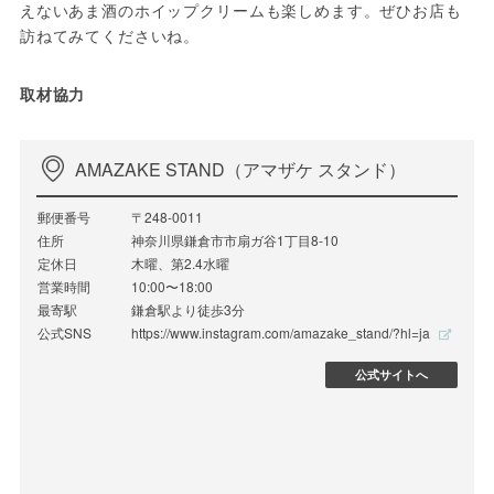
えないあま酒のホイップクリームも楽しめます。ぜひお店も
訪ねてみてくださいね。
取材協力
AMAZAKE STAND（アマザケ スタンド）
郵便番号
〒248-0011
住所
神奈川県鎌倉市市扇ガ谷1丁目8-10
定休日
木曜、第2.4水曜
営業時間
10:00〜18:00
最寄駅
鎌倉駅より徒歩3分
公式SNS
https://www.instagram.com/amazake_stand/?hl=ja
公式サイトへ