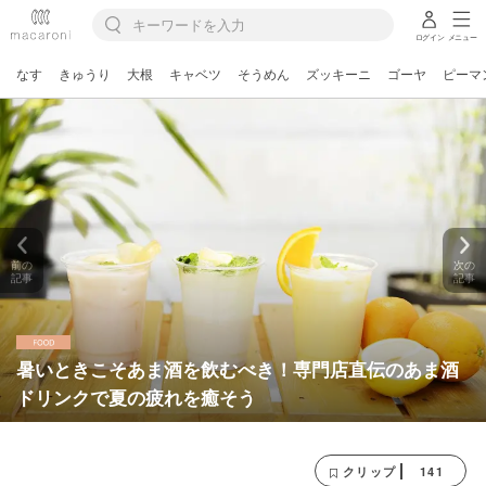
ログイン
メニュー
なす
きゅうり
大根
キャベツ
そうめん
ズッキーニ
ゴーヤ
ピーマ
前の
次の
記事
記事
暑いときこそあま酒を飲むべき！専門店直伝のあま酒
ドリンクで夏の疲れを癒そう
141
クリップ