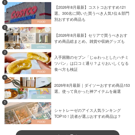
1
【2026年8月最新】コストコおすすめ121
選。300名に聞いた買うべき人気1位＆部門
別おすすめ商品も
2
【2026年8月最新】セリアで買うべきおす
すめ商品総まとめ。雑貨や収納グッズも
3
入手困難のセブン「じゅわっとしたハチミ
ツパン」は口コミ通り？よりおいしくなる
食べ方も検証
4
2026年8月最新｜ダイソーおすすめ商品153
選。使って良かった神アイテムを厳選
5
シャトレーゼのアイス人気ランキング
TOP10！読者が選ぶおすすめ商品は？