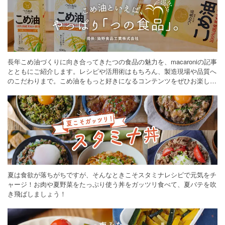
長年こめ油づくりに向き合ってきたつの食品の魅力を、macaroniの記事
とともにご紹介します。レシピや活用術はもちろん、製造現場や品質へ
のこだわりまで。こめ油をもっと好きになるコンテンツをぜひお楽しみ
ください。
夏は食欲が落ちがちですが、そんなときこそスタミナレシピで元気をチ
ャージ！お肉や夏野菜をたっぷり使う丼をガッツリ食べて、夏バテを吹
き飛ばしましょう！