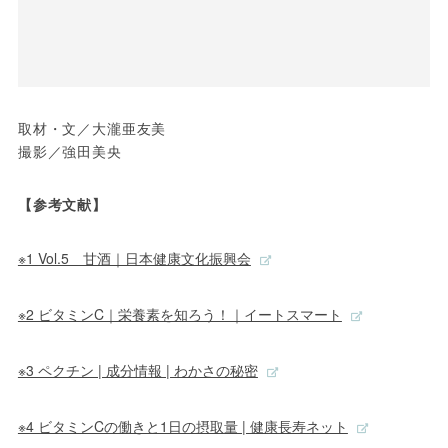
取材・文／大瀧亜友美
撮影／強田美央
【参考文献】
※1 Vol.5 甘酒｜日本健康文化振興会
※2 ビタミンC｜栄養素を知ろう！｜イートスマート
※3 ペクチン | 成分情報 | わかさの秘密
※4 ビタミンCの働きと1日の摂取量 | 健康長寿ネット