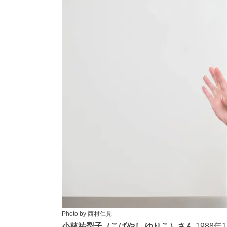
Photo by 西村仁見
小林祐梨子（こばやし ゆりこ）さん
1988