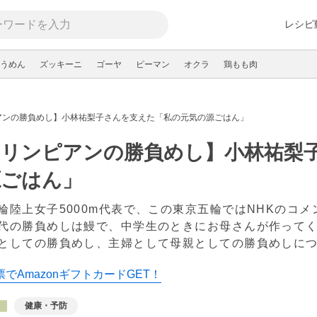
レシピ
うめん
ズッキーニ
ゴーヤ
ピーマン
オクラ
鶏もも肉
アンの勝負めし】小林祐梨子さんを支えた「私の元気の源ごはん」
オリンピアンの勝負めし】小林祐梨
源ごはん」
輪陸上女子5000m代表で、この東京五輪ではNHKのコ
代の勝負めしは鰻で、中学生のときにお母さんが作って
としての勝負めし、主婦として母親としての勝負めしに
でAmazonギフトカードGET！
健康・予防