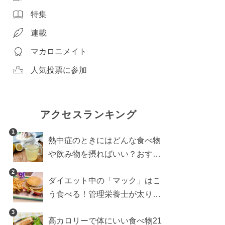
特集
連載
マカロニメイト
人気投票に参加
アクセスランキング
1
熱中症のときにはどんな食べ物
や飲み物を摂ればいい？おすす
めレシピ5選も
2
ダイエット中の「マック」はこ
う食べる！管理栄養士が太りに
くい食べ方を伝授
3
高カロリーで体にいい食べ物21