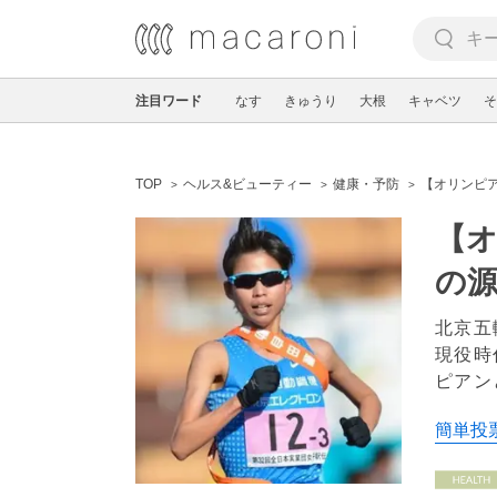
注目ワード
なす
きゅうり
大根
キャベツ
そ
TOP
ヘルス&ビューティー
健康・予防
【オリンピ
【
の
北京五
現役時
ピアン
簡単投票