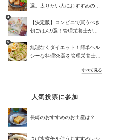
選。太りたい人におすすめのレ
シピも【管理栄養士執筆】
4
【決定版】コンビニで買うべき
朝ごはん9選！管理栄養士がロ
ーソン・セブン・ファミマから
5
無理なくダイエット！簡単ヘル
厳選
シーな料理38選を管理栄養士が
紹介
すべて見る
人気投票に参加
長崎のおすすめのお土産は？
さば水煮缶を使うおすすめレシ