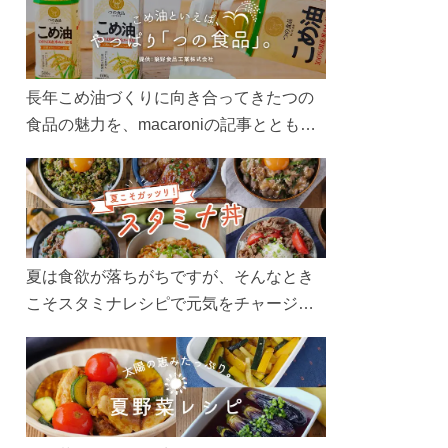
長年こめ油づくりに向き合ってきたつの
食品の魅力を、macaroniの記事とともに
ご紹介します。レシピや活用術はもちろ
ん、製造現場や品質へのこだわりまで。
こめ油をもっと好きになるコンテンツを
ぜひお楽しみください。
夏は食欲が落ちがちですが、そんなとき
こそスタミナレシピで元気をチャージ！
お肉や夏野菜をたっぷり使う丼をガッツ
リ食べて、夏バテを吹き飛ばしましょ
う！