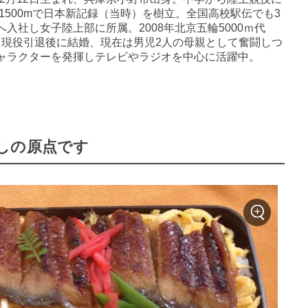
1500mで日本新記録（当時）を樹立。全国高校駅伝でも3
入社し女子陸上部に所属。2008年北京五輪5000ｍ代
躍。現役引退後に結婚、現在は男児2人の母親として奮闘しつ
ャラクターを発揮しテレビやラジオを中心に活躍中。
しの原点です