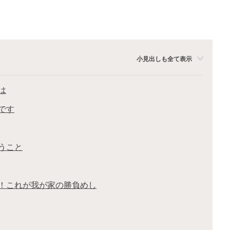
小見出しも全て表示
は
です
うこと
！これが我が家の勝負めし