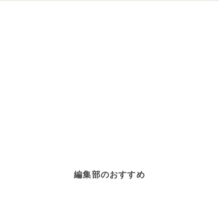
糖質オフレシピ
×
鶏肉
糖質オフレシピ
×
しらたき
糖質オフレシピ
×
乾物・海藻・こんにゃく
糖質オフレシピ
×
チーズ
糖質オフレシピ
×
健康・ヘルシーレシピ
糖質オフレシピ
×
きのこ
糖質オフレシピ
×
おからパウダー
糖質オフレシピ
×
高野豆腐
糖質オフレシピ
×
おから
糖質オフレシピ
×
肉料理
糖質オフレシピ
×
玉ねぎ
編集部のおすすめ