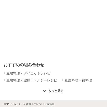
おすすめの組み合わせ
豆腐料理
×
ダイエットレシピ
豆腐料理
×
健康・ヘルシーレシピ
豆腐料理
×
麺料理
豆腐料理
×
鍋料理
豆腐料理
×
電子レンジレシピ
もっと見る
豆腐料理
×
手作りソース・タレ
豆腐料理
×
野菜料理
糖質オフレシピ
×
豚肉
豆腐料理
×
天かす
TOP
レシピ
糖質オフレシピ 豆腐料理