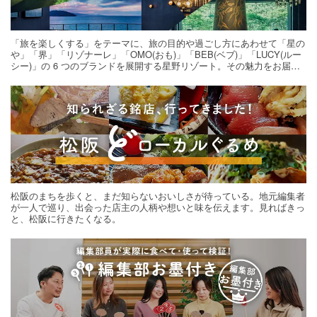
「旅を楽しくする」をテーマに、旅の目的や過ごし方にあわせて「星の
や」「界」「リゾナーレ」「OMO(おも)」「BEB(ベブ)」「LUCY(ルー
シー)」の 6 つのブランドを展開する星野リゾート。その魅力をお届け
する旅の連載。次の旅先探しのヒントにいかがですか？
松阪のまちを歩くと、まだ知らないおいしさが待っている。地元編集者
が一人で巡り、出会った店主の人柄や想いと味を伝えます。見ればきっ
と、松阪に行きたくなる。