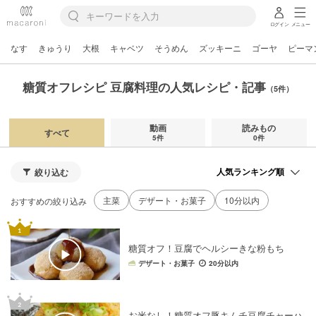
ログイン
メニュー
なす
きゅうり
大根
キャベツ
そうめん
ズッキーニ
ゴーヤ
ピーマ
糖質オフレシピ 豆腐料理の人気レシピ・記事
（5件）
動画
読みもの
すべて
5件
0件
絞り込む
主菜
デザート・お菓子
10分以内
おすすめの絞り込み
糖質オフ！豆腐でヘルシーきな粉もち
デザート・お菓子
20分以内
お米なし！糖質オフ豚キムチ豆腐チャーハ