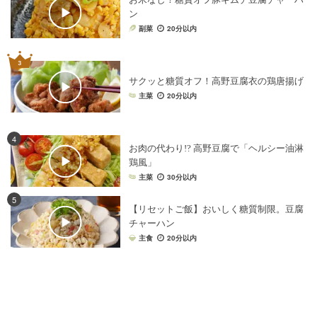
ン
副菜
20分以内
サクッと糖質オフ！高野豆腐衣の鶏唐揚げ
主菜
20分以内
4
お肉の代わり!? 高野豆腐で「ヘルシー油淋
鶏風」
主菜
30分以内
5
【リセットご飯】おいしく糖質制限。豆腐
チャーハン
主食
20分以内