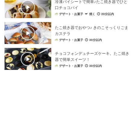
冷凍パイシートで簡単♪たこ焼き器でひと
口チョコパイ
デザート・お菓子
焼く
20分以内
たこ焼き器でおやつ♪ きのこそっくりごま
カステラ
デザート・お菓子
30分以内
チョコフォンデュチーズケーキ。たこ焼き
器で簡単スイーツ！
デザート・お菓子
30分以内