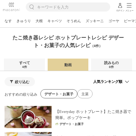
ログイン
メニュー
なす
きゅうり
大根
キャベツ
そうめん
ズッキーニ
ゴーヤ
ピーマ
たこ焼き器レシピ ホットプレートレシピ デザー
ト・お菓子の人気レシピ
（4件）
すべて
読みもの
動画
4件
0件
絞り込む
デザート・お菓子
主菜
おすすめの絞り込み
【Everyday ホットプレート】たこ焼き器で
簡単。ポップケーキ
デザート・お菓子