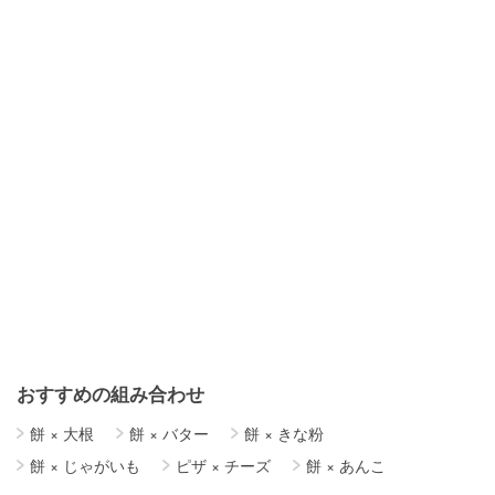
おすすめの組み合わせ
餅
×
大根
餅
×
バター
餅
×
きな粉
餅
×
じゃがいも
ピザ
×
チーズ
餅
×
あんこ