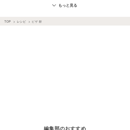
餅
×
グラタン
餅
×
卵
ピザ
×
餃子の皮
餅
×
牛乳
もっと見る
ピザ
×
お菓子・スイーツ
ピザ
×
小麦粉
餅
×
ケーキ
ピザ
×
食パン
ピザ
×
パン・シリアル
ピザ
×
バジル
TOP
レシピ
ピザ 餅
ピザ
×
ホットケーキミックス
ピザ
×
イースト・天然酵母
編集部のおすすめ