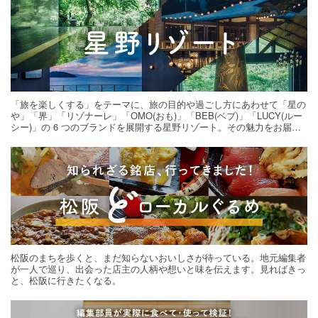
「旅を楽しくする」をテーマに、旅の目的や過ごし方にあわせて「星の
や」「界」「リゾナーレ」「OMO(おも)」「BEB(ベブ)」「LUCY(ルー
シー)」の 6 つのブランドを展開する星野リゾート。その魅力をお届け
する旅の連載。次の旅先探しのヒントにいかがですか？
松阪のまちを歩くと、まだ知らないおいしさが待っている。地元編集者
が一人で巡り、出会った店主の人柄や想いと味を伝えます。見ればきっ
と、松阪に行きたくなる。