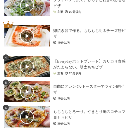
ピザ
主菜
20分以内
卵焼き器で作る。もちもち明太チーズ餅ピ
ザ
10分以内
4
【Everydayホットプレート】カリカリ食感
がたまらない。明太もちピザ
主食
20分以内
5
自由にアレンジ♪トースターでツイン餅ピ
ザ
10分以内
6
もちもちとろーり。やきとり缶のコチュマ
ヨもちピザ
30分以内