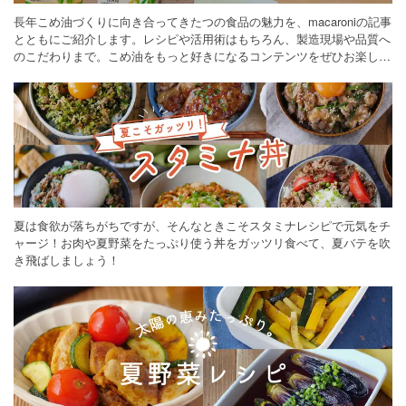
長年こめ油づくりに向き合ってきたつの食品の魅力を、macaroniの記事
とともにご紹介します。レシピや活用術はもちろん、製造現場や品質へ
のこだわりまで。こめ油をもっと好きになるコンテンツをぜひお楽しみ
ください。
夏は食欲が落ちがちですが、そんなときこそスタミナレシピで元気をチ
ャージ！お肉や夏野菜をたっぷり使う丼をガッツリ食べて、夏バテを吹
き飛ばしましょう！