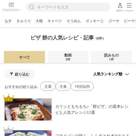
ログイン
メニュー
なす
きゅうり
大根
キャベツ
そうめん
ズッキーニ
ゴーヤ
ピーマ
ピザ 餅の人気レシピ・記事
（6件）
動画
読みもの
すべて
5件
1件
絞り込む
主菜
主食
10分以内
おすすめの絞り込み
カリッともちもち♪「餅ピザ」の基本レシ
ピと人気アレンジ12選
フライパンで焼く。しらすとねぎのおもち