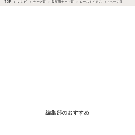
TOP
レシピ
ナッツ類
製菓用ナッツ類
ローストくるみ
4ページ目
編集部のおすすめ