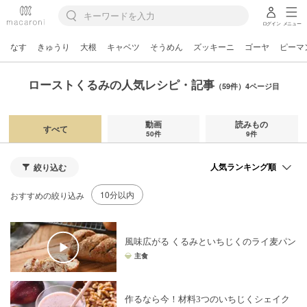
ログイン
メニュー
なす
きゅうり
大根
キャベツ
そうめん
ズッキーニ
ゴーヤ
ピーマ
ローストくるみの人気レシピ・記事
（59件）4ページ目
動画
読みもの
すべて
50件
9件
絞り込む
10分以内
おすすめの絞り込み
風味広がる くるみといちじくのライ麦パン
主食
作るなら今！材料3つのいちじくシェイク