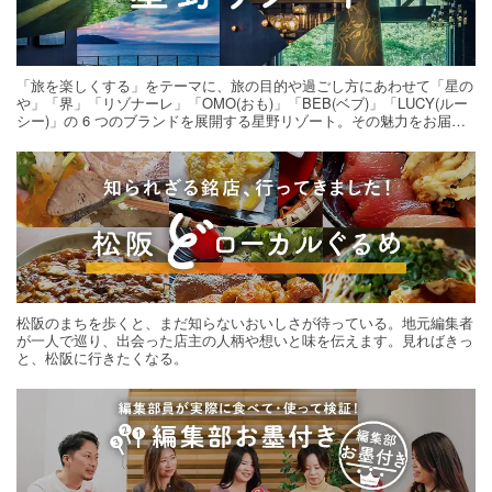
「旅を楽しくする」をテーマに、旅の目的や過ごし方にあわせて「星の
や」「界」「リゾナーレ」「OMO(おも)」「BEB(ベブ)」「LUCY(ルー
シー)」の 6 つのブランドを展開する星野リゾート。その魅力をお届け
する旅の連載。次の旅先探しのヒントにいかがですか？
松阪のまちを歩くと、まだ知らないおいしさが待っている。地元編集者
が一人で巡り、出会った店主の人柄や想いと味を伝えます。見ればきっ
と、松阪に行きたくなる。