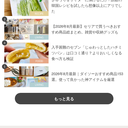
韓国レシピを試したら想像以上にアリでし
た
3
【2026年8月最新】セリアで買うべきおす
すめ商品総まとめ。雑貨や収納グッズも
4
入手困難のセブン「じゅわっとしたハチミ
ツパン」は口コミ通り？よりおいしくなる
食べ方も検証
5
2026年8月最新｜ダイソーおすすめ商品153
選。使って良かった神アイテムを厳選
もっと見る