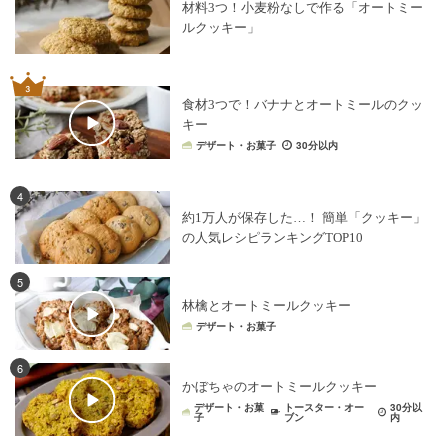
材料3つ！小麦粉なしで作る「オートミー
ルクッキー」
食材3つで！バナナとオートミールのクッ
キー
デザート・お菓子
30分以内
4
約1万人が保存した…！ 簡単「クッキー」
の人気レシピランキングTOP10
5
林檎とオートミールクッキー
デザート・お菓子
6
かぼちゃのオートミールクッキー
デザート・お菓
トースター・オー
30分以
子
ブン
内