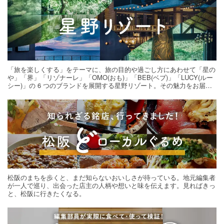
「旅を楽しくする」をテーマに、旅の目的や過ごし方にあわせて「星の
や」「界」「リゾナーレ」「OMO(おも)」「BEB(ベブ)」「LUCY(ルー
シー)」の 6 つのブランドを展開する星野リゾート。その魅力をお届け
する旅の連載。次の旅先探しのヒントにいかがですか？
松阪のまちを歩くと、まだ知らないおいしさが待っている。地元編集者
が一人で巡り、出会った店主の人柄や想いと味を伝えます。見ればきっ
と、松阪に行きたくなる。