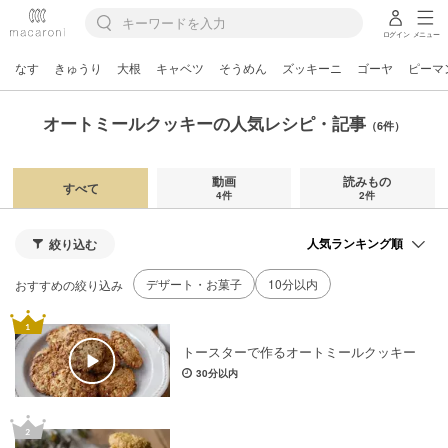
ログイン
メニュー
なす
きゅうり
大根
キャベツ
そうめん
ズッキーニ
ゴーヤ
ピーマ
オートミールクッキーの人気レシピ・記事
（6件）
動画
読みもの
すべて
4件
2件
絞り込む
デザート・お菓子
10分以内
おすすめの絞り込み
トースターで作るオートミールクッキー
30分以内