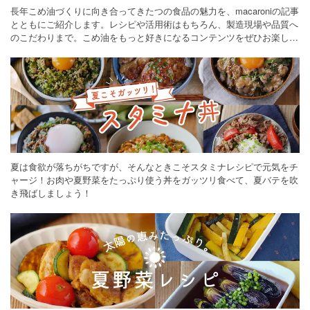
長年こめ油づくりに向き合ってきたつの食品の魅力を、macaroniの記事
とともにご紹介します。レシピや活用術はもちろん、製造現場や品質へ
のこだわりまで。こめ油をもっと好きになるコンテンツをぜひお楽しみ
ください。
夏は食欲が落ちがちですが、そんなときこそスタミナレシピで元気をチ
ャージ！お肉や夏野菜をたっぷり使う丼をガッツリ食べて、夏バテを吹
き飛ばしましょう！