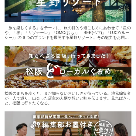
「旅を楽しくする」をテーマに、旅の目的や過ごし方にあわせて「星の
や」「界」「リゾナーレ」「OMO(おも)」「BEB(ベブ)」「LUCY(ルー
シー)」の 6 つのブランドを展開する星野リゾート。その魅力をお届け
する旅の連載。次の旅先探しのヒントにいかがですか？
松阪のまちを歩くと、まだ知らないおいしさが待っている。地元編集者
が一人で巡り、出会った店主の人柄や想いと味を伝えます。見ればきっ
と、松阪に行きたくなる。