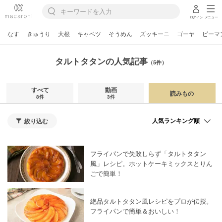
ログイン
メニュー
なす
きゅうり
大根
キャベツ
そうめん
ズッキーニ
ゴーヤ
ピーマ
タルトタタンの人気記事
（5件）
すべて
動画
読みもの
8件
3件
絞り込む
フライパンで失敗しらず「タルトタタン
風」レシピ。ホットケーキミックスとりん
ごで簡単！
絶品タルトタタン風レシピをプロが伝授。
フライパンで簡単＆おいしい！