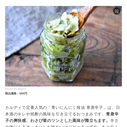
Photo by akiyon
税込価格：550円
カルディで定番人気の「青いにんにく辣油 青唐辛子」は、日
本酒のキレや焼酎の風味を引き立てるおつまみです。
青唐辛
子の爽快感、わさび菜のツンとした風味が際立ちます。
辛さ
の後にくるすっきりした味わいはリピーター続出。あと引く