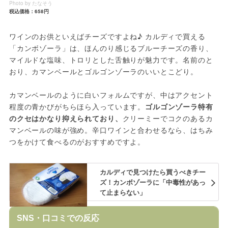
Photo by たなそう
税込価格：658円
ワインのお供といえばチーズですよね♪ カルディで買える
「カンボゾーラ」は、ほんのり感じるブルーチーズの香り、
マイルドな塩味、トロリとした舌触りが魅力です。名前のと
おり、カマンベールとゴルゴンゾーラのいいとこどり。
カマンベールのように白いフォルムですが、中はアクセント
程度の青かびがちらほら入っています。
ゴルゴンゾーラ特有
のクセはかなり抑えられており、
クリーミーでコクのあるカ
マンベールの味が強め。辛口ワインと合わせるなら、はちみ
つをかけて食べるのがおすすめですよ。
カルディで見つけたら買うべきチー
ズ！カンボゾーラに「中毒性があっ
て止まらない」
SNS・口コミでの反応