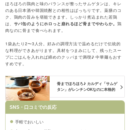
ほろほろの鶏肉と味のバランスが整ったサムゲタンは、キレ
のある日本酒や韓国焼酎との相性はばっちりです。薬膳のコ
ク、鶏肉の旨みを堪能できます。しっかり煮込まれた若鶏
は、
サバ缶のようにホロっと崩れるほど骨までやわらか。
鶏
肉なのに骨まで食べられます。
1袋あたり2〜3人分。好みの調理方法で温めるだけで伝統的
な料理ができあがります。具材をつまみにして、残ったスー
プにごはんを入れれば締めのクッパまで満喫♪ 中華麺もおす
すめです。
骨までほろほろ♪ カルディ「サムゲ
タン」がレンチンOKなのに本格的
SNS・口コミでの反応
手軽でおいしい