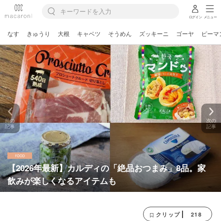
ログイン
メニュー
なす
きゅうり
大根
キャベツ
そうめん
ズッキーニ
ゴーヤ
ピーマ
前の
次の
記事
記事
【2026年最新】カルディの「絶品おつまみ」8品。家
飲みが楽しくなるアイテムも
218
クリップ