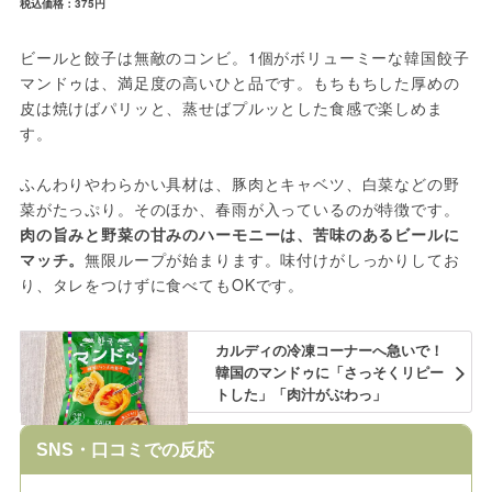
税込価格：375円
ビールと餃子は無敵のコンビ。1個がボリューミーな韓国餃子
マンドゥは、満足度の高いひと品です。もちもちした厚めの
皮は焼けばパリッと、蒸せばプルッとした食感で楽しめま
す。
ふんわりやわらかい具材は、豚肉とキャベツ、白菜などの野
菜がたっぷり。そのほか、春雨が入っているのが特徴です。
肉の旨みと野菜の甘みのハーモニーは、苦味のあるビールに
マッチ。
無限ループが始まります。味付けがしっかりしてお
り、タレをつけずに食べてもOKです。
カルディの冷凍コーナーへ急いで！
韓国のマンドゥに「さっそくリピー
トした」「肉汁がぶわっ」
SNS・口コミでの反応