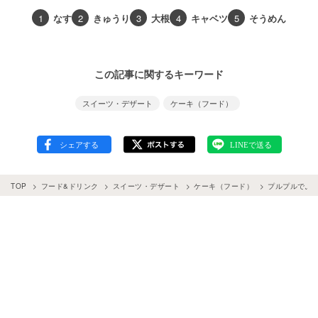
1
なす
2
きゅうり
3
大根
4
キャベツ
5
そうめん
この記事に関するキーワード
スイーツ・デザート
ケーキ（フード）
TOP
フード&ドリンク
スイーツ・デザート
ケーキ（フード）
プルプルでふ