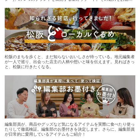
する旅の連載。次の旅先探しのヒントにいかがですか？
松阪のまちを歩くと、まだ知らないおいしさが待っている。地元編集者
が一人で巡り、出会った店主の人柄や想いと味を伝えます。見ればきっ
と、松阪に行きたくなる。
編集部員が、商品やグッズなど気になるアイテムを実際に食べたり使っ
たりして徹底検証。編集部のお墨付きを決定します。さらに、編集部員
が日常的に愛用しているアイテムもご紹介！