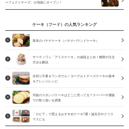
ーフェクトチーズ」が池袋にオープン！
ケーキ（フード）の人気ランキング
基本のバナナケーキ（バナナパウンドケーキ）
1
サーティワン「アイスケーキ」の値段まとめ！種類や注文
2
方法も解説
水切り不要＆ワンボウル！ヨーグルトチーズケーキの基本
3
＆アレンジレシピ
市販のスポンジケーキはどこに売ってる？スーパーや通販
4
での取り扱いを調査
「ロピア」で買えるおすすめケーキ7選！誕生日やクリス
5
マスにも