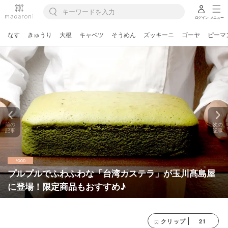
ログイン
メニュー
なす
きゅうり
大根
キャベツ
そうめん
ズッキーニ
ゴーヤ
ピーマ
前の
次の
記事
記事
プルプルでふわふわな「台湾カステラ」が玉川髙島屋
に登場！限定商品もおすすめ♪
21
クリップ