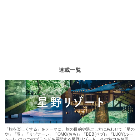
連載一覧
「旅を楽しくする」をテーマに、旅の目的や過ごし方にあわせて「星の
や」「界」「リゾナーレ」「OMO(おも)」「BEB(ベブ)」「LUCY(ルー
シー)」の 6 つのブランドを展開する星野リゾート。その魅力をお届け