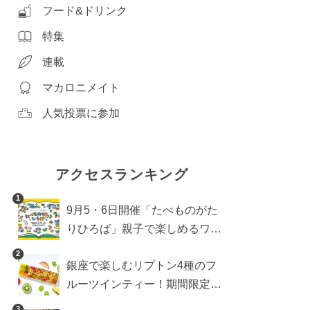
フード&ドリンク
特集
連載
マカロニメイト
人気投票に参加
アクセスランキング
1
9月5・6日開催「たべものがた
りひろば」親子で楽しめるワー
クショップや試食・キッチンカ
2
銀座で楽しむリプトン4種のフ
ーなどをご紹介
ルーツインティー！期間限定キ
ッチンカー登場
3