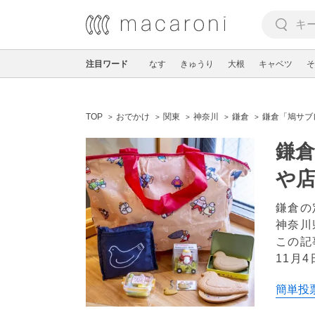
注目ワード
なす
きゅうり
大根
キャベツ
そ
TOP
おでかけ
関東
神奈川
鎌倉
鎌倉「鳩サブ
鎌
や
鎌倉の
神奈川
この記
11月4
簡単投票