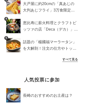
大戸屋に約20cmの「真あじの
大判あじフライ」3万食限定で
登場！サクッと香ばしい夏限定
4
恵比寿に薪火料理とクラフトピ
メニュー
ッツァの店「Deca（デカ）」が
オープン。旬素材を味わう新レ
5
話題の「楊國福マーラータン」
ストラン
を大解剖！注文の仕方やトッピ
ングなどを紹介
すべて見る
人気投票に参加
長崎のおすすめのお土産は？