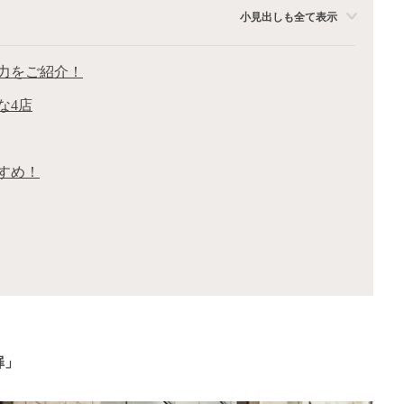
小見出しも全て表示
力をご紹介！
な4店
すめ！
扉」