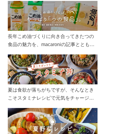
長年こめ油づくりに向き合ってきたつの
食品の魅力を、macaroniの記事とともに
ご紹介します。レシピや活用術はもちろ
ん、製造現場や品質へのこだわりまで。
こめ油をもっと好きになるコンテンツを
ぜひお楽しみください。
夏は食欲が落ちがちですが、そんなとき
こそスタミナレシピで元気をチャージ！
お肉や夏野菜をたっぷり使う丼をガッツ
リ食べて、夏バテを吹き飛ばしましょ
う！