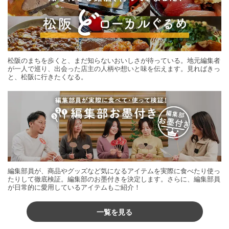
松阪のまちを歩くと、まだ知らないおいしさが待っている。地元編集者
が一人で巡り、出会った店主の人柄や想いと味を伝えます。見ればきっ
と、松阪に行きたくなる。
編集部員が、商品やグッズなど気になるアイテムを実際に食べたり使っ
たりして徹底検証。編集部のお墨付きを決定します。さらに、編集部員
が日常的に愛用しているアイテムもご紹介！
一覧を見る