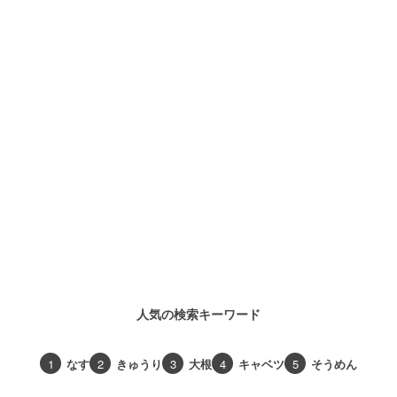
人気の検索キーワード
1
なす
2
きゅうり
3
大根
4
キャベツ
5
そうめん