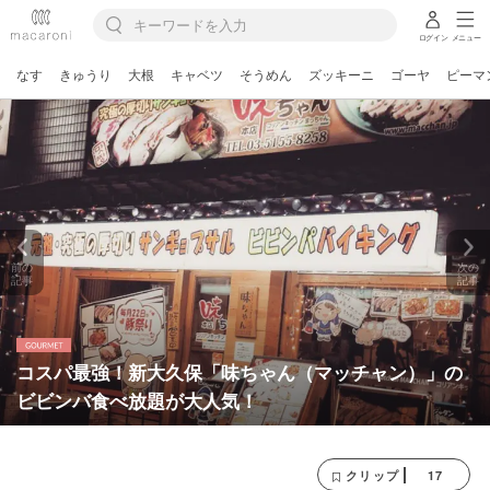
ログイン
メニュー
なす
きゅうり
大根
キャベツ
そうめん
ズッキーニ
ゴーヤ
ピーマ
前の
次の
記事
記事
コスパ最強！新大久保「味ちゃん（マッチャン）」の
ビビンバ食べ放題が大人気！
17
クリップ