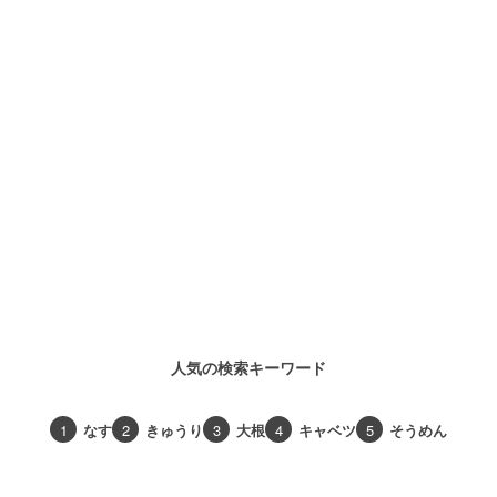
人気の検索キーワード
1
なす
2
きゅうり
3
大根
4
キャベツ
5
そうめん