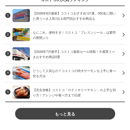
【2026年8月最新】コストコおすすめ121選。300名に聞い
1
た買うべき人気1位＆部門別おすすめ商品も
なにこれ、便利すぎ！コストコ「プレスンシール」は驚愕
2
の密閉ぶり
【2026年7月後半】コストコ最新セール情報！今週買うべ
3
きおすすめ商品5選
どうして人気なの？コストコの特大サーモンを上手に食べ
4
切る方法
【完全攻略】コストコ「ロティサリーチキン」の上手な切
5
り方！アレンジや食べ方まで伝授
もっと見る