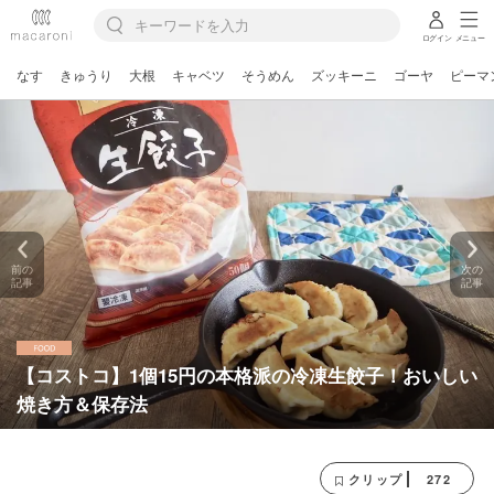
ログイン
メニュー
なす
きゅうり
大根
キャベツ
そうめん
ズッキーニ
ゴーヤ
ピーマ
前の
次の
記事
記事
【コストコ】1個15円の本格派の冷凍生餃子！おいしい
焼き方＆保存法
272
クリップ