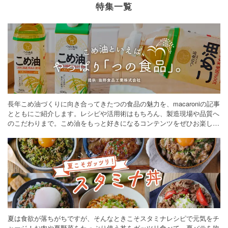
特集一覧
長年こめ油づくりに向き合ってきたつの食品の魅力を、macaroniの記事
とともにご紹介します。レシピや活用術はもちろん、製造現場や品質へ
のこだわりまで。こめ油をもっと好きになるコンテンツをぜひお楽しみ
ください。
夏は食欲が落ちがちですが、そんなときこそスタミナレシピで元気をチ
ャージ！お肉や夏野菜をたっぷり使う丼をガッツリ食べて、夏バテを吹