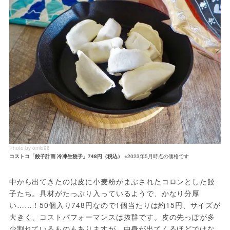
Photo by omio96
コストコ「餃子計画 冷凍生餃子」748円（税込）
※2023年5月時点の価格です
中から出てきたのは皮に小麦粉がまぶされたコロンとした餃
子たち。具材がたっぷり入っているようで、かなり分厚
い……！50個入り748円なので1個当たりは約15円、サイズが
大きく、コストパフォーマンスは抜群です。皮の先っぽが多
少割れているものもありますが、中身が出てくるほどではな