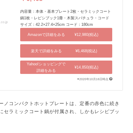
内容量：本体・基本プレート2枚・セラミックコート
鍋1枚・レピシブック1冊・木製スパチュラ・コード
o.jp
出典：shopping.yahoo.co.jp
サイズ：42.2×27.4×25cm コード：180cm
Amazonで詳細をみる
¥12,980(税込)
楽天で詳細をみる
¥6,468(税込)
Yahoo!ショッピングで
¥14,850(税込)
詳細をみる
※2020年10月16日時点
ーノコンパクトホットプレートは、定番の赤色に続き
にセラミックコート鍋が付属され、しかもレシピブッ