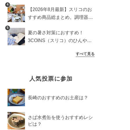
食器からインテリアまで
4
【2026年8月最新】スリコのお
すすめ商品総まとめ。調理器具
から生活雑貨まで
5
夏の暑さ対策におすすめ！
3COINS（スリコ）のひんやり
グッズ5選【2026年最新】
すべて見る
人気投票に参加
長崎のおすすめのお土産は？
さば水煮缶を使うおすすめレシ
ピは？