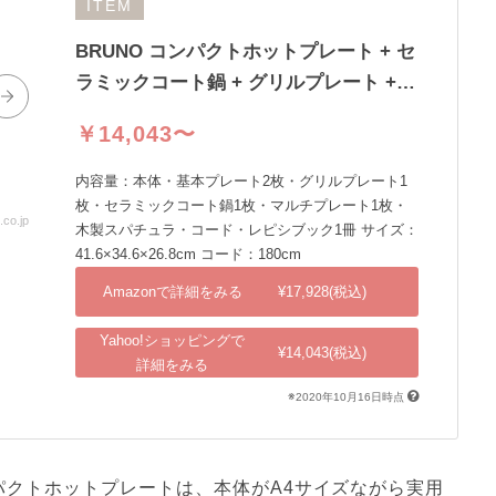
ITEM
BRUNO コンパクトホットプレート + セ
ラミックコート鍋 + グリルプレート +
マルチプ
￥14,043〜
内容量：本体・基本プレート2枚・グリルプレート1
枚・セラミックコート鍋1枚・マルチプレート1枚・
o.jp
出典：shopping.yahoo.co.jp
木製スパチュラ・コード・レピシブック1冊 サイズ：
41.6×34.6×26.8cm コード：180cm
Amazonで詳細をみる
¥17,928(税込)
Yahoo!ショッピングで
¥14,043(税込)
詳細をみる
※2020年10月16日時点
パクトホットプレートは、本体がA4サイズながら実用