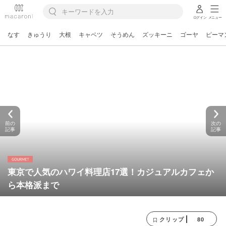
ログイン
メニュー
なす
きゅうり
大根
キャベツ
そうめん
ズッキーニ
ゴーヤ
ピーマ
前の
次の
記事
記事
東京で人気のハワイ料理店17選！カジュアルカフェか
ら本格派まで
80
クリップ