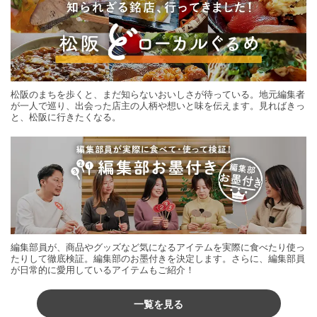
松阪のまちを歩くと、まだ知らないおいしさが待っている。地元編集者
が一人で巡り、出会った店主の人柄や想いと味を伝えます。見ればきっ
と、松阪に行きたくなる。
編集部員が、商品やグッズなど気になるアイテムを実際に食べたり使っ
たりして徹底検証。編集部のお墨付きを決定します。さらに、編集部員
が日常的に愛用しているアイテムもご紹介！
一覧を見る