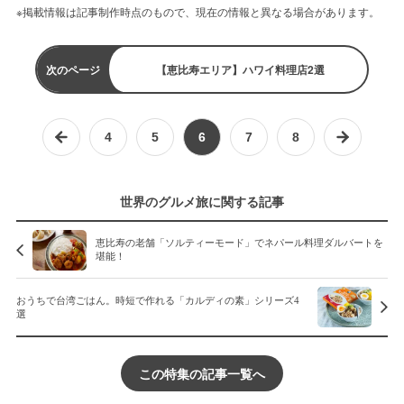
※掲載情報は記事制作時点のもので、現在の情報と異なる場合があります。
次のページ
【恵比寿エリア】ハワイ料理店2選
4
5
6
7
8
世界のグルメ旅に関する記事
恵比寿の老舗「ソルティーモード」でネパール料理ダルバートを
堪能！
おうちで台湾ごはん。時短で作れる「カルディの素」シリーズ4
選
この特集の記事一覧へ