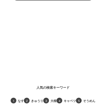
人気の検索キーワード
1
なす
2
きゅうり
3
大根
4
キャベツ
5
そうめん