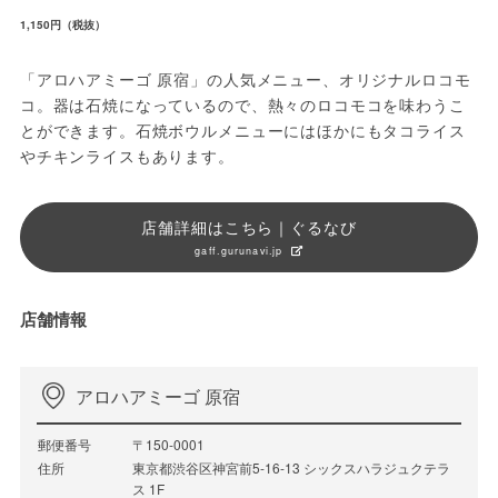
1,150円（税抜）
「アロハアミーゴ 原宿」の人気メニュー、オリジナルロコモ
コ。器は石焼になっているので、熱々のロコモコを味わうこ
とができます。石焼ボウルメニューにはほかにもタコライス
やチキンライスもあります。
店舗詳細はこちら｜ぐるなび
gaff.gurunavi.jp
店舗情報
アロハアミーゴ 原宿
郵便番号
〒150-0001
住所
東京都渋谷区神宮前5-16-13 シックスハラジュクテラ
ス 1F