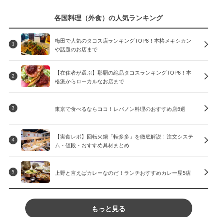
各国料理（外食）の人気ランキング
梅田で人気のタコス店ランキングTOP8！本格メキシカン
1
や話題のお店まで
【在住者が選ぶ】那覇の絶品タコスランキングTOP6！本
2
格派からローカルなお店まで
東京で食べるならココ！レバノン料理のおすすめ店5選
3
【実食レポ】回転火鍋「転多多」を徹底解説！注文システ
4
ム・値段・おすすめ具材まとめ
上野と言えばカレーなのだ！ランチおすすめカレー屋5店
5
もっと見る