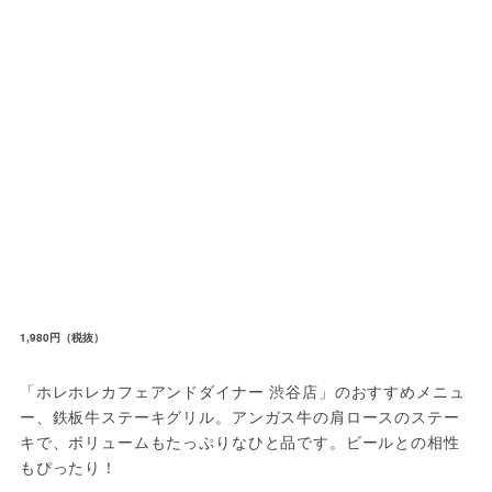
1,980円（税抜）
「ホレホレカフェアンドダイナー 渋谷店」のおすすめメニュ
ー、鉄板牛ステーキグリル。アンガス牛の肩ロースのステー
キで、ボリュームもたっぷりなひと品です。ビールとの相性
もぴったり！