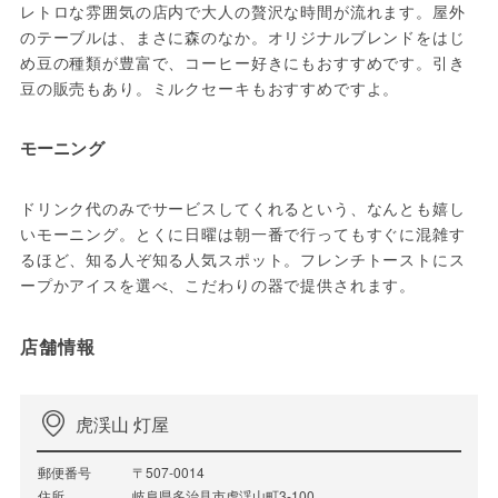
レトロな雰囲気の店内で大人の贅沢な時間が流れます。屋外
のテーブルは、まさに森のなか。オリジナルブレンドをはじ
め豆の種類が豊富で、コーヒー好きにもおすすめです。引き
豆の販売もあり。ミルクセーキもおすすめですよ。
モーニング
ドリンク代のみでサービスしてくれるという、なんとも嬉し
いモーニング。とくに日曜は朝一番で行ってもすぐに混雑す
るほど、知る人ぞ知る人気スポット。フレンチトーストにス
ープかアイスを選べ、こだわりの器で提供されます。
店舗情報
虎渓山 灯屋
郵便番号
〒507-0014
住所
岐阜県多治見市虎渓山町3-100