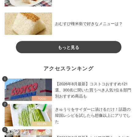
おむすび権米衛で好きなメニューは？
もっと見る
アクセスランキング
1
【2026年8月最新】コストコおすすめ121
選。300名に聞いた買うべき人気1位＆部門
別おすすめ商品も
2
きゅうりをサイダーに漬けるだけ！話題の
韓国レシピを試したら想像以上にアリでし
た
3