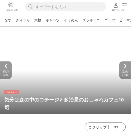
ログイン
メニュー
なす
きゅうり
大根
キャベツ
そうめん
ズッキーニ
ゴーヤ
ピーマ
前の
次の
記事
記事
気分は森の中のコテージ♪ 多治見のおしゃれカフェ10
選
32
クリップ