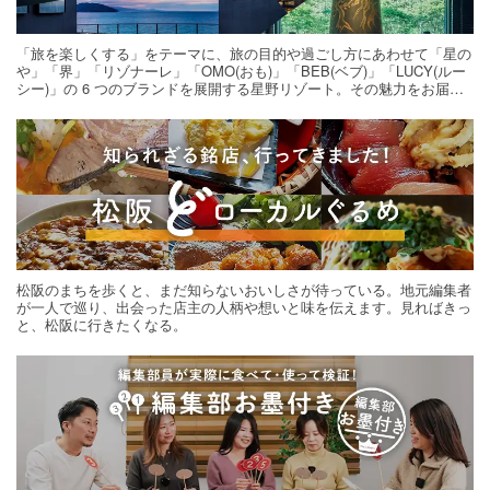
「旅を楽しくする」をテーマに、旅の目的や過ごし方にあわせて「星の
や」「界」「リゾナーレ」「OMO(おも)」「BEB(ベブ)」「LUCY(ルー
シー)」の 6 つのブランドを展開する星野リゾート。その魅力をお届け
する旅の連載。次の旅先探しのヒントにいかがですか？
松阪のまちを歩くと、まだ知らないおいしさが待っている。地元編集者
が一人で巡り、出会った店主の人柄や想いと味を伝えます。見ればきっ
と、松阪に行きたくなる。