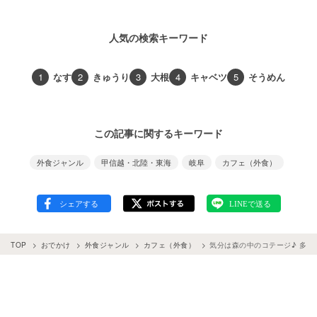
人気の検索キーワード
1
なす
2
きゅうり
3
大根
4
キャベツ
5
そうめん
この記事に関するキーワード
外食ジャンル
甲信越・北陸・東海
岐阜
カフェ（外食）
TOP
おでかけ
外食ジャンル
カフェ（外食）
気分は森の中のコテージ♪ 多治