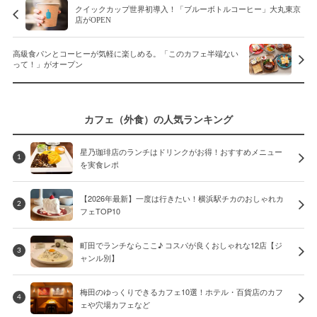
クイックカップ世界初導入！「ブルーボトルコーヒー」大丸東京
店がOPEN
高級食パンとコーヒーが気軽に楽しめる。「このカフェ半端ない
って！」がオープン
カフェ（外食）の人気ランキング
星乃珈琲店のランチはドリンクがお得！おすすめメニュー
1
を実食レポ
【2026年最新】一度は行きたい！横浜駅チカのおしゃれカ
2
フェTOP10
町田でランチならここ♪ コスパが良くおしゃれな12店【ジ
3
ャンル別】
梅田のゆっくりできるカフェ10選！ホテル・百貨店のカフ
4
ェや穴場カフェなど