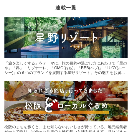
連載一覧
「旅を楽しくする」をテーマに、旅の目的や過ごし方にあわせて「星の
や」「界」「リゾナーレ」「OMO(おも)」「BEB(ベブ)」「LUCY(ルー
シー)」の 6 つのブランドを展開する星野リゾート。その魅力をお届け
する旅の連載。次の旅先探しのヒントにいかがですか？
松阪のまちを歩くと、まだ知らないおいしさが待っている。地元編集者
が一人で巡り、出会った店主の人柄や想いと味を伝えます。見ればきっ