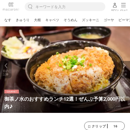
ログイン
メニュー
なす
きゅうり
大根
キャベツ
そうめん
ズッキーニ
ゴーヤ
ピーマ
前の
次の
記事
記事
御茶ノ水のおすすめランチ12選！ぜんぶ予算2,000円以
内♪
16
クリップ