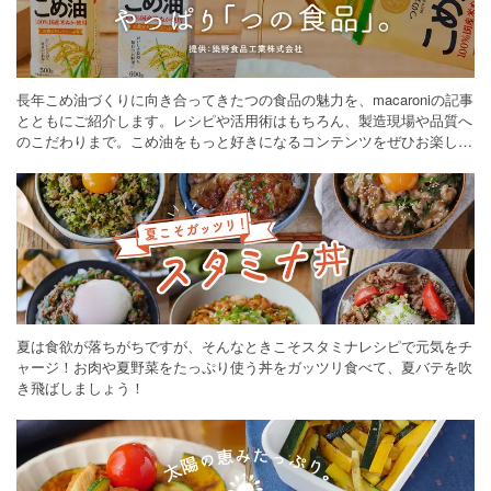
長年こめ油づくりに向き合ってきたつの食品の魅力を、macaroniの記事
とともにご紹介します。レシピや活用術はもちろん、製造現場や品質へ
のこだわりまで。こめ油をもっと好きになるコンテンツをぜひお楽しみ
ください。
夏は食欲が落ちがちですが、そんなときこそスタミナレシピで元気をチ
ャージ！お肉や夏野菜をたっぷり使う丼をガッツリ食べて、夏バテを吹
き飛ばしましょう！