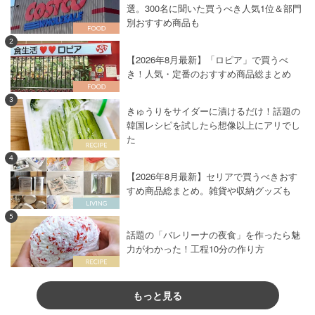
選。300名に聞いた買うべき人気1位＆部門
別おすすめ商品も
2
【2026年8月最新】「ロピア」で買うべ
き！人気・定番のおすすめ商品総まとめ
3
きゅうりをサイダーに漬けるだけ！話題の
韓国レシピを試したら想像以上にアリでし
た
4
【2026年8月最新】セリアで買うべきおす
すめ商品総まとめ。雑貨や収納グッズも
5
話題の「バレリーナの夜食」を作ったら魅
力がわかった！工程10分の作り方
もっと見る