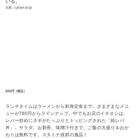
出典：r.gnavi.co.jp
800円（税込）
ランチタイムはラーメンから刺身定食まで、さまざまなメニ
ューが780円からラインナップ。中でもお店のイチオシは、
レバー炒めにネギがたっぷりとトッピングされた「純レバ
丼」。サラダ、お新香、味噌汁付きで、ご飯の大盛り＆おか
わりは無料です。スタミナ抜群の逸品！