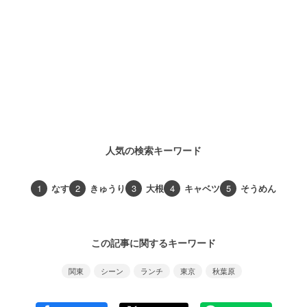
人気の検索キーワード
1
なす
2
きゅうり
3
大根
4
キャベツ
5
そうめん
この記事に関するキーワード
関東
シーン
ランチ
東京
秋葉原