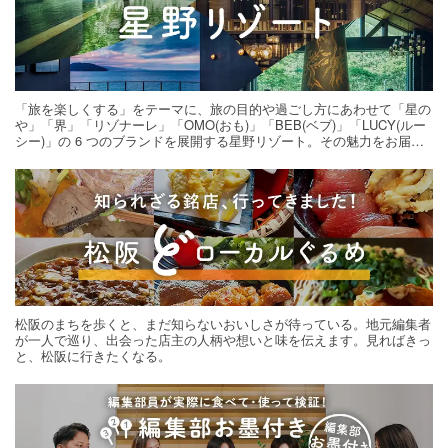
「旅を楽しくする」をテーマに、旅の目的や過ごし方にあわせて「星の
や」「界」「リゾナーレ」「OMO(おも)」「BEB(ベブ)」「LUCY(ルー
シー)」の 6 つのブランドを展開する星野リゾート。その魅力をお届け
する旅の連載。次の旅先探しのヒントにいかがですか？
松阪のまちを歩くと、まだ知らないおいしさが待っている。地元編集者
が一人で巡り、出会った店主の人柄や想いと味を伝えます。見ればきっ
と、松阪に行きたくなる。