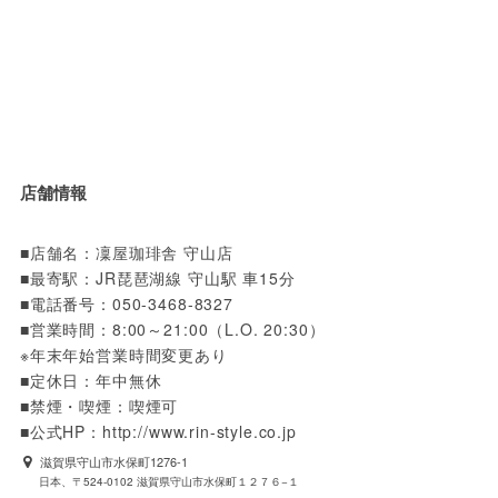
店舗情報
■店舗名：凜屋珈琲舎 守山店

■最寄駅：JR琵琶湖線 守山駅 車15分

■電話番号：050-3468-8327

■営業時間：8:00～21:00（L.O. 20:30）

※年末年始営業時間変更あり

■定休日：年中無休

■禁煙・喫煙：喫煙可

■公式HP：http://www.rin-style.co.jp
滋賀県守山市水保町1276-1
日本、〒524-0102 滋賀県守山市水保町１２７６−１