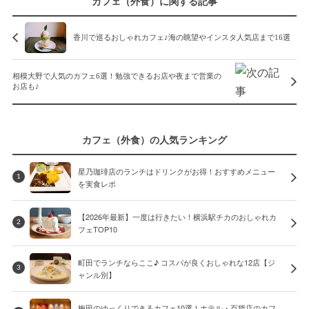
カフェ（外食）に関する記事
香川で巡るおしゃれカフェ♪海の眺望やインスタ人気店まで16選
相模大野で人気のカフェ6選！勉強できるお店や夜まで営業の
お店も♪
カフェ（外食）の人気ランキング
星乃珈琲店のランチはドリンクがお得！おすすめメニュー
1
を実食レポ
【2026年最新】一度は行きたい！横浜駅チカのおしゃれカ
2
フェTOP10
町田でランチならここ♪ コスパが良くおしゃれな12店【ジ
3
ャンル別】
梅田のゆっくりできるカフェ10選！ホテル・百貨店のカフ