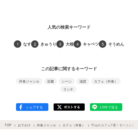
人気の検索キーワード
1
なす
2
きゅうり
3
大根
4
キャベツ
5
そうめん
この記事に関するキーワード
外食ジャンル
近畿
シーン
滋賀
カフェ（外食）
ランチ
TOP
おでかけ
外食ジャンル
カフェ（外食）
守山のカフェ7選！モーニング