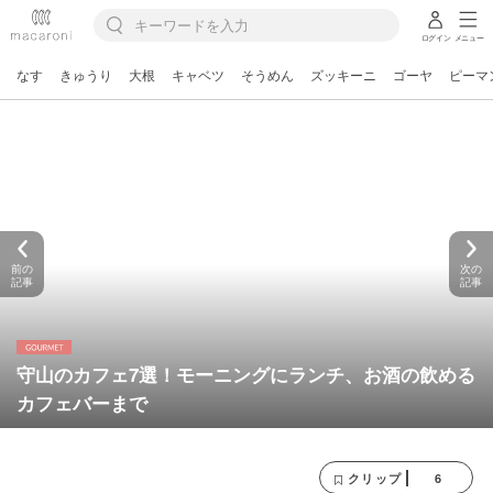
ログイン
メニュー
なす
きゅうり
大根
キャベツ
そうめん
ズッキーニ
ゴーヤ
ピーマ
前の
次の
記事
記事
守山のカフェ7選！モーニングにランチ、お酒の飲める
カフェバーまで
6
クリップ