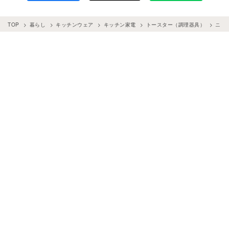
TOP
暮らし
キッチンウェア
キッチン家電
トースター（調理器具）
ニト