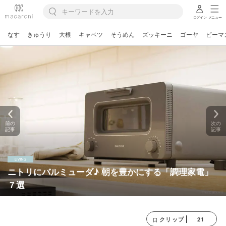
ログイン
メニュー
なす
きゅうり
大根
キャベツ
そうめん
ズッキーニ
ゴーヤ
ピーマ
前の
次の
記事
記事
ニトリにバルミューダ♪ 朝を豊かにする「調理家電」
７選
21
クリップ