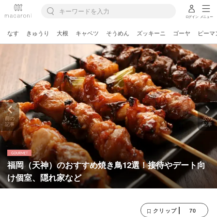
ログイン
メニュー
なす
きゅうり
大根
キャベツ
そうめん
ズッキーニ
ゴーヤ
ピーマ
前の
次の
記事
記事
福岡（天神）のおすすめ焼き鳥12選！接待やデート向
け個室、隠れ家など
70
クリップ