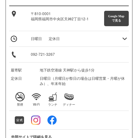
〒810-0001
Google Map
福岡県福岡市中央区天神2丁目12-1
で見る
日曜日
定休日
092-721-3267
最寄駅
地下鉄空港線 天神駅から徒歩1分
定休日
日曜日（月曜日が祭日の場合は日曜営業・月曜が休
み）、年末年始
禁煙
Wi-Fi
ランチ
ディナー
外部サイトで詳細を見る