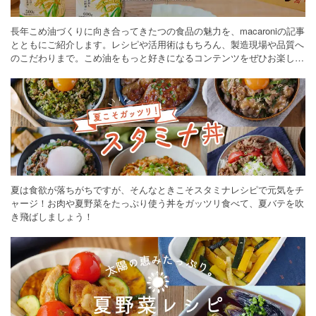
長年こめ油づくりに向き合ってきたつの食品の魅力を、macaroniの記事
とともにご紹介します。レシピや活用術はもちろん、製造現場や品質へ
のこだわりまで。こめ油をもっと好きになるコンテンツをぜひお楽しみ
ください。
夏は食欲が落ちがちですが、そんなときこそスタミナレシピで元気をチ
ャージ！お肉や夏野菜をたっぷり使う丼をガッツリ食べて、夏バテを吹
き飛ばしましょう！