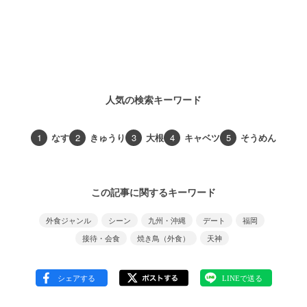
人気の検索キーワード
1
なす
2
きゅうり
3
大根
4
キャベツ
5
そうめん
この記事に関するキーワード
外食ジャンル
シーン
九州・沖縄
デート
福岡
接待・会食
焼き鳥（外食）
天神