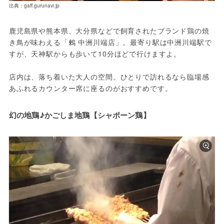
出典：gaff.gurunavi.jp
鹿児島県や熊本県、大分県などで飼育されたブランド鶏の焼
き鳥が味わえる「鶫 中洲川端店」。最寄り駅は中洲川端駅で
すが、天神駅からも歩いて10分ほどで行けますよ。
店内は、落ち着いた大人の空間。ひとりで訪れるなら臨場感
あふれるカウンター席に座るのがおすすめです。
幻の地鶏♪かごしま地鶏【シャポーン鶏】