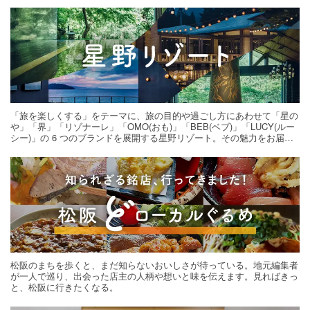
「旅を楽しくする」をテーマに、旅の目的や過ごし方にあわせて「星の
や」「界」「リゾナーレ」「OMO(おも)」「BEB(ベブ)」「LUCY(ルー
シー)」の 6 つのブランドを展開する星野リゾート。その魅力をお届け
する旅の連載。次の旅先探しのヒントにいかがですか？
松阪のまちを歩くと、まだ知らないおいしさが待っている。地元編集者
が一人で巡り、出会った店主の人柄や想いと味を伝えます。見ればきっ
と、松阪に行きたくなる。