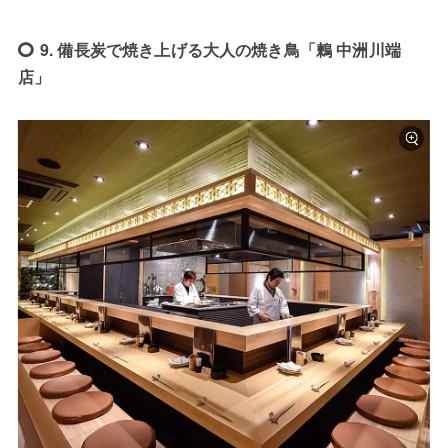
9. 備長炭で焼き上げる大人の焼き鳥「鶫 中洲川端
店」