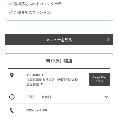
臨場感あふれるカウンター席
九州各地のブランド鶏
メニューを見る
鶫 中洲川端店
〒810-0801
Google Map
福岡県福岡市博多区中洲5丁目2-3 松
で見る
居壹番館 B1F
日曜日
定休日
092-409-4700