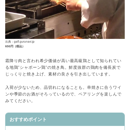
出典：gaff.gurunavi.jp
650円（税込）
霜降り肉と言われ希少価値が高い最高級鶏として知られてい
る地鶏”シャポーン鶏”の焼き鳥。鮮度抜群の鶏肉を備長炭で
じっくりと焼き上げ、素材の良さを引き出しています。
入荷が少ないため、品切れになることも。串焼きに合うワイ
ンや季節のお酒がそろっているので、ペアリングを楽しんで
みてください。
おすすめポイント