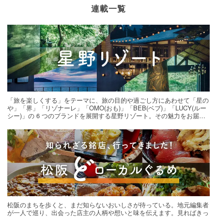
連載一覧
「旅を楽しくする」をテーマに、旅の目的や過ごし方にあわせて「星の
や」「界」「リゾナーレ」「OMO(おも)」「BEB(ベブ)」「LUCY(ルー
シー)」の 6 つのブランドを展開する星野リゾート。その魅力をお届け
する旅の連載。次の旅先探しのヒントにいかがですか？
松阪のまちを歩くと、まだ知らないおいしさが待っている。地元編集者
が一人で巡り、出会った店主の人柄や想いと味を伝えます。見ればきっ