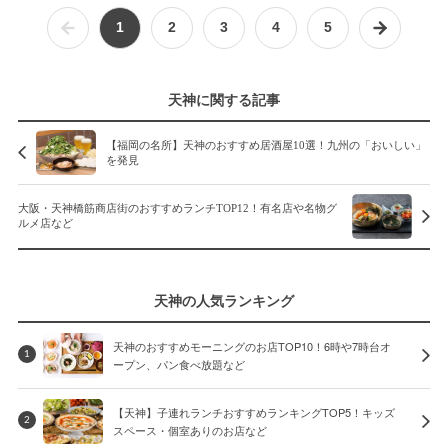
1
2
3
4
5
天神に関する記事
【福岡の名所】天神のおすすめ居酒屋10選！九州の「おいしい」
を発見
大阪・天神橋筋商店街のおすすめランチTOP12！有名店や名物グ
ルメ店など
天神の人気ランキング
天神のおすすめモーニングのお店TOP10！6時や7時台オ
1
ープン、パン食べ放題など
【天神】子連れランチおすすめランキングTOP5！キッズ
2
スペース・個室ありのお店など