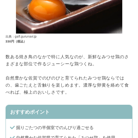
出典：gaff.gurunavi.jp
330円（税込）
数ある焼き鳥のなかで特に人気なのが、新鮮なみつせ鶏のさ
まざまな部位で作るジューシーな鶏つくね。
自然豊かな佐賀でのびのびと育てられたみつせ鶏ならでは
の、歯ごたえと舌触りを楽しめます。濃厚な卵黄を絡めて食
べれば、極上のおいしさです。
おすすめポイント
掘りごたつの半個室でのんびり過ごせる
自然豊かな佐賀県で育てられた「みつせ鶏」を使用