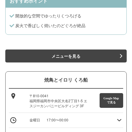
おすすめポイント
開放的な空間でゆったりくつろげる
炭火で香ばしく焼いたのどぐろが絶品
メニューを見る
焼鳥とイロリ くろ船
〒810-0041
Google Map
福岡県福岡市中央区大名2丁目1-5 エ
で見る
スジーカンパニービルディング 3F
金曜日
17:00〜00:00