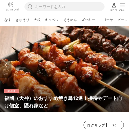
ログイン
メニュー
なす
きゅうり
大根
キャベツ
そうめん
ズッキーニ
ゴーヤ
ピーマ
前の
次の
記事
記事
福岡（天神）のおすすめ焼き鳥12選！接待やデート向
け個室、隠れ家など
70
クリップ