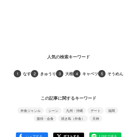
人気の検索キーワード
1
なす
2
きゅうり
3
大根
4
キャベツ
5
そうめん
この記事に関するキーワード
外食ジャンル
シーン
九州・沖縄
デート
福岡
接待・会食
焼き鳥（外食）
天神