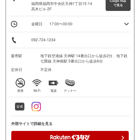
Google Map
福岡県福岡市中央区天神1丁目15-14
で見る
高木ビル 2F
金曜日
17:00〜00:00
092-724-1234
最寄駅
地下鉄空港線 天神駅 14番出口から徒歩2分、地下鉄
七隈線 天神南駅 5番出口から徒歩6分
定休日
不定休
禁煙
Wi-Fi
電源
ディナー
外部サイトで詳細を見る