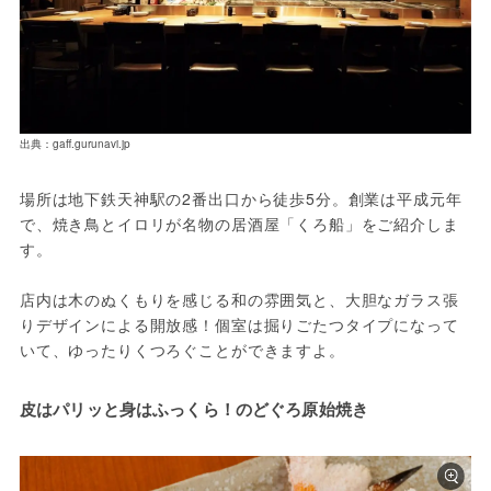
出典：gaff.gurunavi.jp
場所は地下鉄天神駅の2番出口から徒歩5分。創業は平成元年
で、焼き鳥とイロリが名物の居酒屋「くろ船」をご紹介しま
す。

店内は木のぬくもりを感じる和の雰囲気と、大胆なガラス張
りデザインによる開放感！個室は掘りごたつタイプになって
いて、ゆったりくつろぐことができますよ。
皮はパリッと身はふっくら！のどぐろ原始焼き