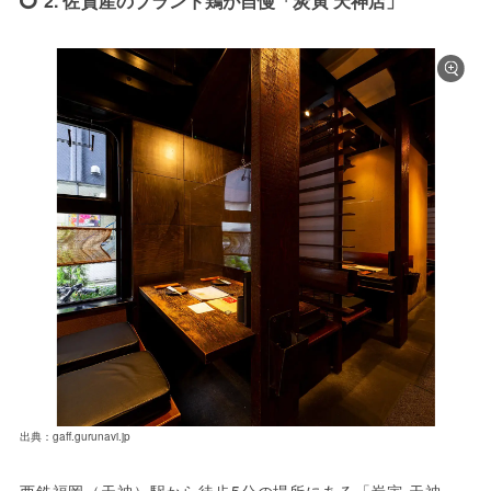
2. 佐賀産のブランド鶏が自慢「炭寅 天神店」
出典：gaff.gurunavi.jp