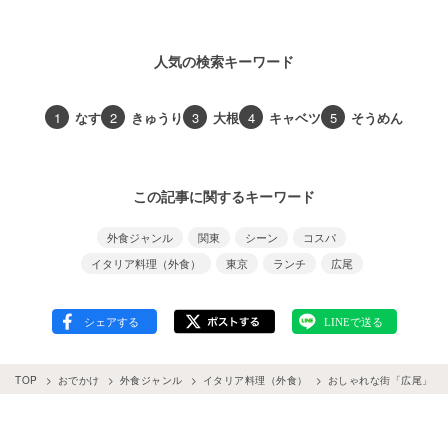
人気の検索キーワード
1
なす
2
きゅうり
3
大根
4
キャベツ
5
そうめん
この記事に関するキーワード
外食ジャンル
関東
シーン
コスパ
イタリア料理（外食）
東京
ランチ
広尾
TOP
おでかけ
外食ジャンル
イタリア料理（外食）
おしゃれな街「広尾」で