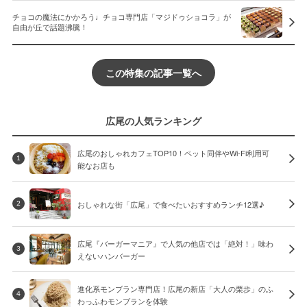
チョコの魔法にかかろう♩チョコ専門店「マジドゥショコラ」が
自由が丘で話題沸騰！
この特集の記事一覧へ
広尾の人気ランキング
広尾のおしゃれカフェTOP10！ペット同伴やWi-Fi利用可
1
能なお店も
おしゃれな街「広尾」で食べたいおすすめランチ12選♪
2
広尾『バーガーマニア』で人気の他店では「絶対！」味わ
3
えないハンバーガー
進化系モンブラン専門店！広尾の新店「大人の栗歩」のふ
4
わっふわモンブランを体験