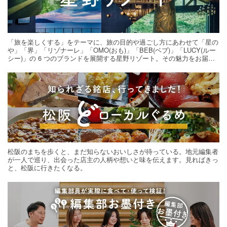
「旅を楽しくする」をテーマに、旅の目的や過ごし方にあわせて「星の
や」「界」「リゾナーレ」「OMO(おも)」「BEB(ベブ)」「LUCY(ルー
シー)」の 6 つのブランドを展開する星野リゾート。その魅力をお届け
する旅の連載。次の旅先探しのヒントにいかがですか？
松阪のまちを歩くと、まだ知らないおいしさが待っている。地元編集者
が一人で巡り、出会った店主の人柄や想いと味を伝えます。見ればきっ
と、松阪に行きたくなる。