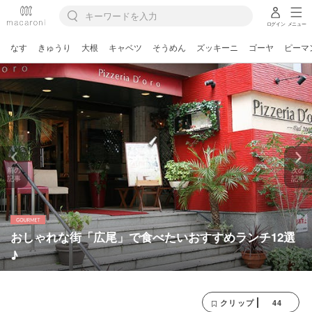
ログイン
メニュー
なす
きゅうり
大根
キャベツ
そうめん
ズッキーニ
ゴーヤ
ピーマ
前の
次の
記事
記事
おしゃれな街「広尾」で食べたいおすすめランチ12選
♪
44
クリップ