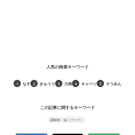
人気の検索キーワード
1
なす
2
きゅうり
3
大根
4
キャベツ
5
そうめん
この記事に関するキーワード
調味料・油（フード）