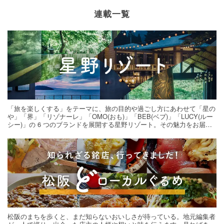
連載一覧
「旅を楽しくする」をテーマに、旅の目的や過ごし方にあわせて「星の
や」「界」「リゾナーレ」「OMO(おも)」「BEB(ベブ)」「LUCY(ルー
シー)」の 6 つのブランドを展開する星野リゾート。その魅力をお届け
する旅の連載。次の旅先探しのヒントにいかがですか？
松阪のまちを歩くと、まだ知らないおいしさが待っている。地元編集者