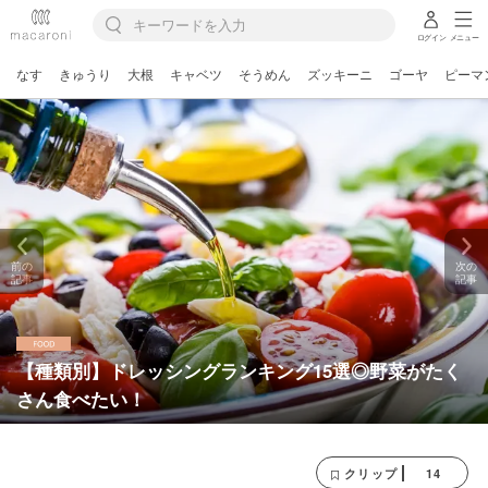
ログイン
メニュー
なす
きゅうり
大根
キャベツ
そうめん
ズッキーニ
ゴーヤ
ピーマ
前の
次の
記事
記事
【種類別】ドレッシングランキング15選◎野菜がたく
さん食べたい！
14
クリップ