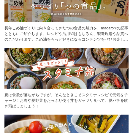
長年こめ油づくりに向き合ってきたつの食品の魅力を、macaroniの記事
とともにご紹介します。レシピや活用術はもちろん、製造現場や品質へ
のこだわりまで。こめ油をもっと好きになるコンテンツをぜひお楽しみ
ください。
夏は食欲が落ちがちですが、そんなときこそスタミナレシピで元気をチ
ャージ！お肉や夏野菜をたっぷり使う丼をガッツリ食べて、夏バテを吹
き飛ばしましょう！