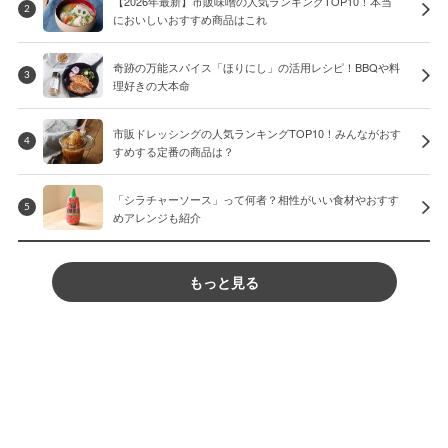
【2026年最新】市販味噌の人気ランキングTOP10！本当
2
においしいおすすめ商品はこれ
奇跡の万能スパイス「ほりにし」の活用レシピ！BBQや料
3
理好きの大本命
市販ドレッシングの人気ランキングTOP10！みんながおす
4
すめする定番の商品は？
「シラチャーソース」って何者？相性がいい食材やおすす
5
めアレンジも紹介
もっと見る