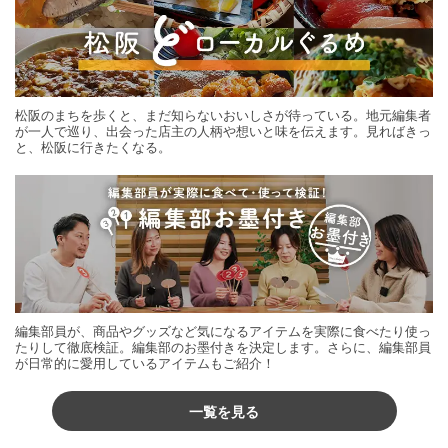
松阪のまちを歩くと、まだ知らないおいしさが待っている。地元編集者
が一人で巡り、出会った店主の人柄や想いと味を伝えます。見ればきっ
と、松阪に行きたくなる。
編集部員が、商品やグッズなど気になるアイテムを実際に食べたり使っ
たりして徹底検証。編集部のお墨付きを決定します。さらに、編集部員
が日常的に愛用しているアイテムもご紹介！
一覧を見る