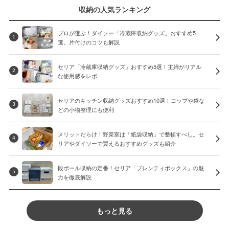
収納の人気ランキング
プロが選ぶ！ダイソー「冷蔵庫収納グッズ」おすすめ5
1
選。片付けのコツも解説
セリア「冷蔵庫収納グッズ」おすすめ5選！主婦がリアル
2
な使用感をレポ
セリアのキッチン収納グッズおすすめ10選！コップや袋な
3
どの小物整理にも便利
メリットだらけ！野菜室は「紙袋収納」で整頓すべし。セ
4
リアやダイソーで買えるおすすめグッズも紹介
段ボール収納の定番！セリア「プレンティボックス」の魅
5
力を徹底解説
もっと見る