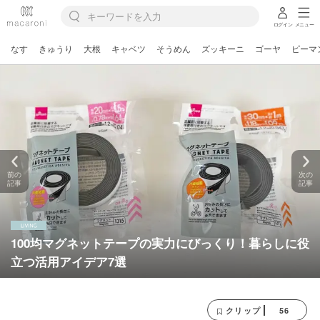
ログイン
メニュー
なす
きゅうり
大根
キャベツ
そうめん
ズッキーニ
ゴーヤ
ピーマ
前の
次の
記事
記事
100均マグネットテープの実力にびっくり！暮らしに役
立つ活用アイデア7選
56
クリップ