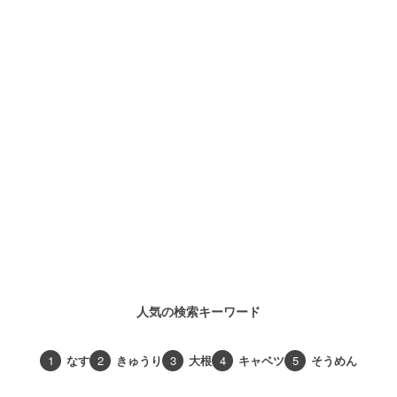
人気の検索キーワード
1
なす
2
きゅうり
3
大根
4
キャベツ
5
そうめん