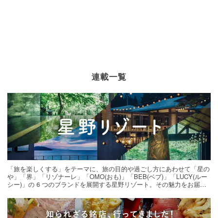
連載一覧
「旅を楽しくする」をテーマに、旅の目的や過ごし方にあわせて「星の
や」「界」「リゾナーレ」「OMO(おも)」「BEB(ベブ)」「LUCY(ルー
シー)」の 6 つのブランドを展開する星野リゾート。その魅力をお届け
する旅の連載。次の旅先探しのヒントにいかがですか？