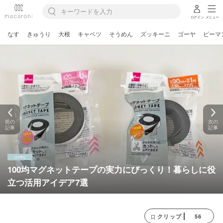
ログイン
メニュー
なす
きゅうり
大根
キャベツ
そうめん
ズッキーニ
ゴーヤ
ピーマ
前の
次の
記事
記事
100均マグネットテープの実力にびっくり！暮らしに役
立つ活用アイデア7選
56
クリップ