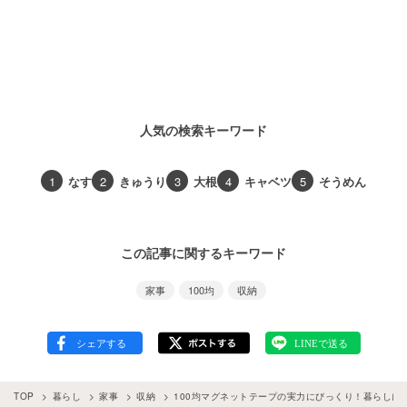
人気の検索キーワード
1
なす
2
きゅうり
3
大根
4
キャベツ
5
そうめん
この記事に関するキーワード
家事
100均
収納
TOP
暮らし
家事
収納
100均マグネットテープの実力にびっくり！暮らしに