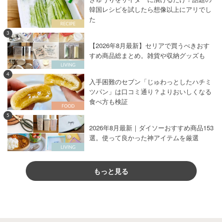
韓国レシピを試したら想像以上にアリでし
た
3
【2026年8月最新】セリアで買うべきおす
すめ商品総まとめ。雑貨や収納グッズも
4
入手困難のセブン「じゅわっとしたハチミ
ツパン」は口コミ通り？よりおいしくなる
食べ方も検証
5
2026年8月最新｜ダイソーおすすめ商品153
選。使って良かった神アイテムを厳選
もっと見る