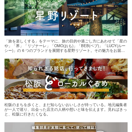
「旅を楽しくする」をテーマに、旅の目的や過ごし方にあわせて「星の
や」「界」「リゾナーレ」「OMO(おも)」「BEB(ベブ)」「LUCY(ルー
シー)」の 6 つのブランドを展開する星野リゾート。その魅力をお届け
する旅の連載。次の旅先探しのヒントにいかがですか？
松阪のまちを歩くと、まだ知らないおいしさが待っている。地元編集者
が一人で巡り、出会った店主の人柄や想いと味を伝えます。見ればきっ
と、松阪に行きたくなる。