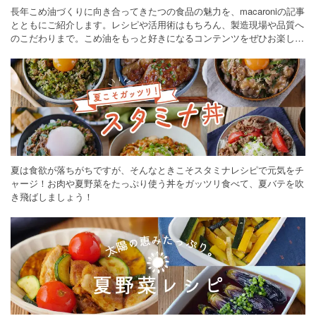
長年こめ油づくりに向き合ってきたつの食品の魅力を、macaroniの記事
とともにご紹介します。レシピや活用術はもちろん、製造現場や品質へ
のこだわりまで。こめ油をもっと好きになるコンテンツをぜひお楽しみ
ください。
夏は食欲が落ちがちですが、そんなときこそスタミナレシピで元気をチ
ャージ！お肉や夏野菜をたっぷり使う丼をガッツリ食べて、夏バテを吹
き飛ばしましょう！