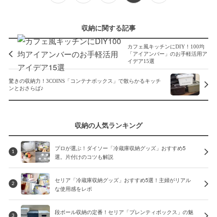
収納に関する記事
カフェ風キッチンにDIY！100均
「アイアンバー」のお手軽活用ア
イデア15選
驚きの収納力！3COINS「コンテナボックス」で散らかるキッチ
ンとおさらば♪
収納の人気ランキング
プロが選ぶ！ダイソー「冷蔵庫収納グッズ」おすすめ5
1
選。片付けのコツも解説
セリア「冷蔵庫収納グッズ」おすすめ5選！主婦がリアル
2
な使用感をレポ
段ボール収納の定番！セリア「プレンティボックス」の魅
3