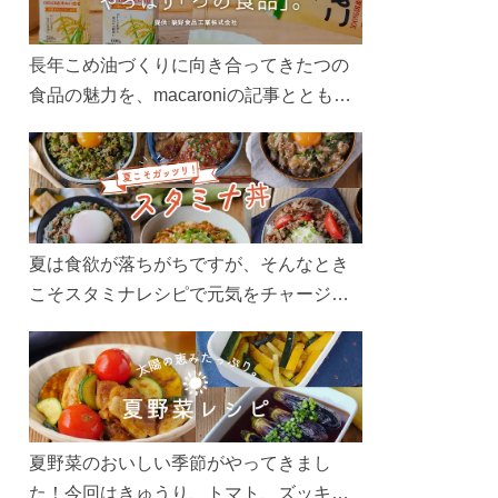
長年こめ油づくりに向き合ってきたつの
食品の魅力を、macaroniの記事とともに
ご紹介します。レシピや活用術はもちろ
ん、製造現場や品質へのこだわりまで。
こめ油をもっと好きになるコンテンツを
ぜひお楽しみください。
夏は食欲が落ちがちですが、そんなとき
こそスタミナレシピで元気をチャージ！
お肉や夏野菜をたっぷり使う丼をガッツ
リ食べて、夏バテを吹き飛ばしましょ
う！
夏野菜のおいしい季節がやってきまし
た！今回はきゅうり、トマト、ズッキー