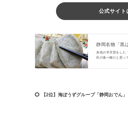
公式サイト
静岡名物「黒
いも解説！ - ma
灰色の半月型をした
区の食べ物だと思っ
んぺんの美味しい食
す。
【2位】海ぼうずグループ「静岡おでん」