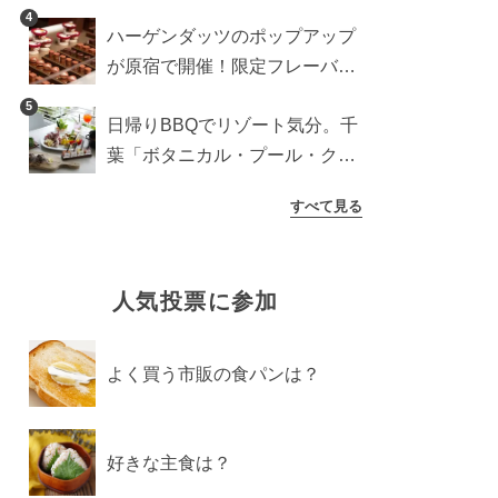
に登場予定の商品を一挙紹介
4
ハーゲンダッツのポップアップ
が原宿で開催！限定フレーバー
や体験コンテンツをレポート
5
日帰りBBQでリゾート気分。千
葉「ボタニカル・プール・クラ
ブ」で過ごす夏の休日【東京か
すべて見る
ら約70分】
人気投票に参加
よく買う市販の食パンは？
好きな主食は？