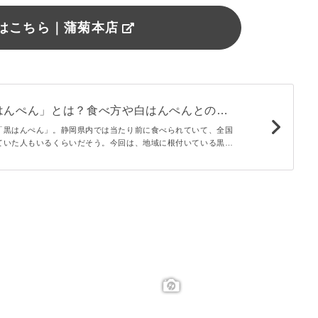
はこちら｜蒲菊本店
はんぺん」とは？食べ方や白はんぺんとの違
caroni
「黒はんぺん」。静岡県内では当たり前に食べられていて、全国
ていた人もいるくらいだそう。今回は、地域に根付いている黒は
べ方と、白はんぺんとの違いやカロリーなどを詳しくご紹介しま