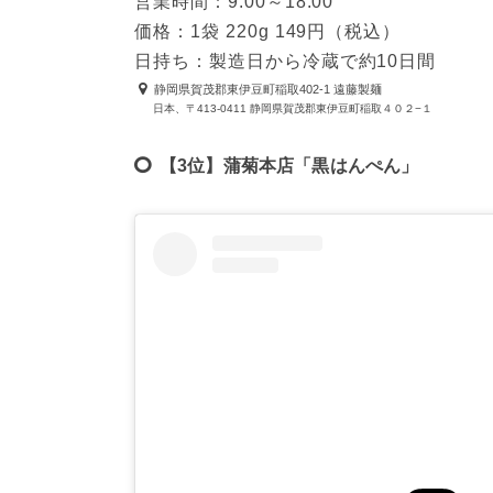
営業時間：9:00～18:00
価格：1袋 220g 149円（税込）
日持ち：製造日から冷蔵で約10日間
静岡県賀茂郡東伊豆町稲取402-1 遠藤製麺
日本、〒413-0411 静岡県賀茂郡東伊豆町稲取４０２−１
【3位】蒲菊本店「黒はんぺん」