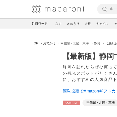
注目ワード
なす
きゅうり
大根
キャベツ
そ
TOP
おでかけ
甲信越・北陸・東海
静岡
【最新版
【最新版】静岡
静岡を訪れたらぜひ買っ
の観光スポットがたくさ
に、おすすめの人気商品
簡単投票でAmazonギフトカ
甲信越・北陸・東海