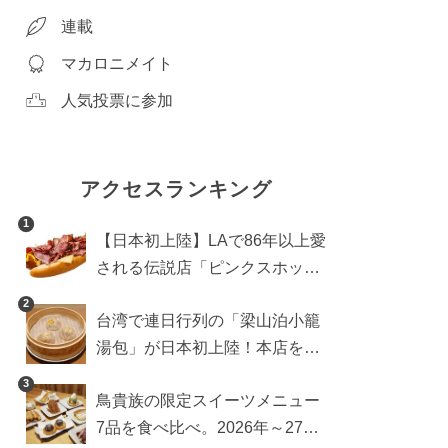
連載
マカロニメイト
人気投票に参加
アクセスランキング
1
【日本初上陸】LAで86年以上愛
される伝説店「ピンクスホット
ドッグス」が年内に東京へ。ホ
2
台湾で連日行列の「梁山泊小籠
ットドッグブーム到来!?
湯包」が日本初上陸！本店を知
るライターが魅力をレポート
3
鳥貴族の限定スイーツメニュー
7品を食べ比べ。2026年～27年