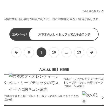
この記事を報告する
※掲載情報は記事制作時点のもので、現在の情報と異なる場合があります。
次のページ
六本木のおしゃれカフェで女子会ランチ
8
9
10
…
13
六本木に関する記事
六本木「フィオレンティーナペス
トリーブティック」の苺スイーツ
に胸キュン確実！
六本木で味わう極上フレンチ！カジュアルから星付きまで人気
店10選