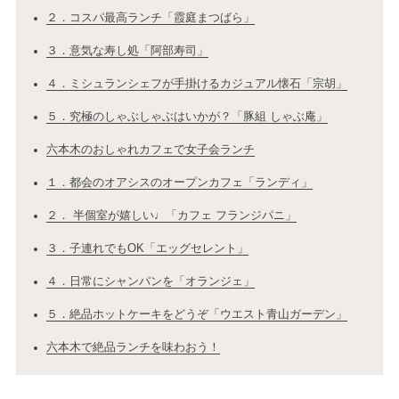
２．コスパ最高ランチ「霞庭まつばら」
３．意気な寿し処「阿部寿司」
４．ミシュランシェフが手掛けるカジュアル懐石「宗胡」
５．究極のしゃぶしゃぶはいかが？「豚組 しゃぶ庵」
六本木のおしゃれカフェで女子会ランチ
１．都会のオアシスのオープンカフェ「ランディ」
２． 半個室が嬉しい♩「カフェ フランジパニ」
３．子連れでもOK「エッグセレント」
４．日常にシャンパンを「オランジェ」
５．絶品ホットケーキをどうぞ「ウエスト青山ガーデン」
六本木で絶品ランチを味わおう！