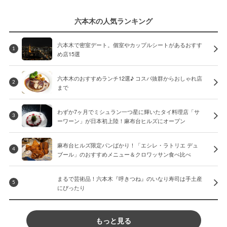
六本木の人気ランキング
六本木で密室デート。個室やカップルシートがあるおすす
1
め店15選
六本木のおすすめランチ12選♪ コスパ抜群からおしゃれ店
2
まで
わずか7ヶ月でミシュラン一つ星に輝いたタイ料理店「サ
3
ーワーン」が日本初上陸！麻布台ヒルズにオープン
麻布台ヒルズ限定パンばかり！「エシレ・ラトリエ デュ
4
ブール」のおすすめメニュー＆クロワッサン食べ比べ
まるで芸術品！六本木『呼きつね』のいなり寿司は手土産
5
にぴったり
もっと見る