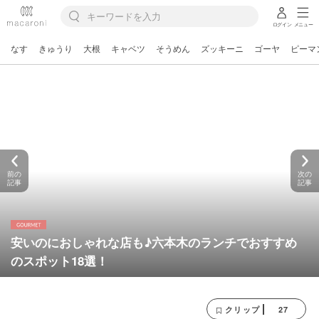
ログイン
メニュー
なす
きゅうり
大根
キャベツ
そうめん
ズッキーニ
ゴーヤ
ピーマ
前の
次の
記事
記事
安いのにおしゃれな店も♪六本木のランチでおすすめ
のスポット18選！
27
クリップ