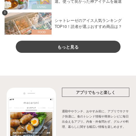
選。使って良かった神アイテムを厳選
5
シャトレーゼのアイス人気ランキング
TOP10！読者が選ぶおすすめ商品は？
もっと見る
アプリでもっと楽しく
通勤中やランチ、おやすみ前に、アプリでサクサ
ク快適に。食のトレンド情報や簡単レシピに毎日
出会えるアプリ。内食・外食問わず、グルメや料
理、暮らしに関する幅広い情報を楽しめます。