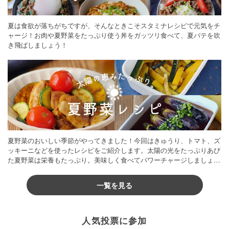
夏は食欲が落ちがちですが、そんなときこそスタミナレシピで元気をチ
ャージ！お肉や夏野菜をたっぷり使う丼をガッツリ食べて、夏バテを吹
き飛ばしましょう！
夏野菜のおいしい季節がやってきました！今回はきゅうり、トマト、ズ
ッキーニなどを使ったレシピをご紹介します。太陽の光をたっぷりあび
た夏野菜は栄養もたっぷり。美味しく食べてパワーチャージしましょう
♪
一覧を見る
人気投票に参加