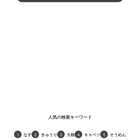
人気の検索キーワード
1
なす
2
きゅうり
3
大根
4
キャベツ
5
そうめん