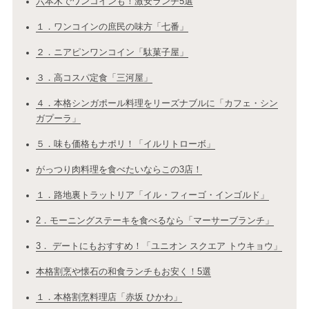
六本木でワンコインも！激安ランチ5選
１．ワンコインの庶民の味方「七番」
２．ニアピンワンコイン「駄菓子屋」
３．高コスパ定食「三河屋」
４．本格シンガポール料理をリーズナブルに「カフェ・シン
ガプーラ」
５．味も価格もナポリ！「イルリトローボ」
がっつり肉料理を食べたいならこの3店！
１．路地裏トラットリア「イル・フィーゴ・インゴルド」
2．モーニングステーキを食べるなら「マーサーブランチ」
3． デートにもおすすめ！「ユニオン スクエア トウキョウ」
本格割烹や懐石の和食ランチもお安く！5選
１．本格割烹料理店「赤坂 ひかわ」