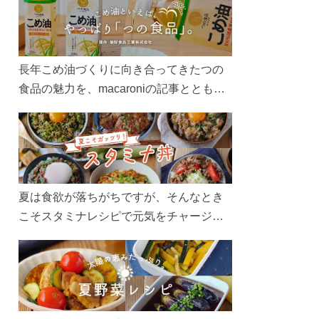
長年こめ油づくりに向き合ってきたつの
食品の魅力を、macaroniの記事とともに
ご紹介します。レシピや活用術はもちろ
ん、製造現場や品質へのこだわりまで。
こめ油をもっと好きになるコンテンツを
ぜひお楽しみください。
夏は食欲が落ちがちですが、そんなとき
こそスタミナレシピで元気をチャージ！
お肉や夏野菜をたっぷり使う丼をガッツ
リ食べて、夏バテを吹き飛ばしましょ
う！