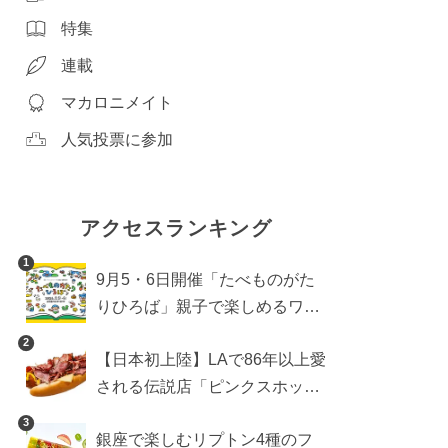
特集
連載
マカロニメイト
人気投票に参加
アクセスランキング
1
9月5・6日開催「たべものがた
りひろば」親子で楽しめるワー
クショップや試食・キッチンカ
2
【日本初上陸】LAで86年以上愛
ーなどをご紹介
される伝説店「ピンクスホット
ドッグス」が年内に東京へ。ホ
3
銀座で楽しむリプトン4種のフ
ットドッグブーム到来!?