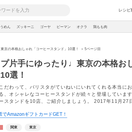
レシピ
うめん
ズッキーニ
ゴーヤ
ピーマン
オクラ
鶏もも肉
東京の本格おしゃれ「コーヒースタンド」10選！
5ページ目
ップ片手にゆったり♩東京の本格お
10選！
こだわって、バリスタがていねいにいれてくれる本当に
る、オシャレなコーヒースタンドが続々と登場していま
ースタンドを10店、ご紹介しましょう。
2017年11月27
でAmazonギフトカードGET！
関東
東京