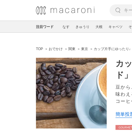
注目ワード
なす
きゅうり
大根
キャベツ
そ
TOP
おでかけ
関東
東京
カップ片手にゆったり♩
カ
ド」
豆から
味わえ
コーヒ
簡単投票