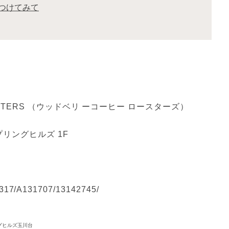
つけてみて
ASTERS （ウッドベリ ーコーヒー ロースターズ）

リングヒルズ 1F

317/A131707/13142745/

ングヒルズ玉川台