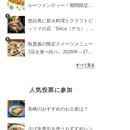
ルーツインティー！期間限定キ
ッチンカー登場
4
恵比寿に薪火料理とクラフトピ
ッツァの店「Deca（デカ）」が
オープン。旬素材を味わう新レ
5
鳥貴族の限定スイーツメニュー
ストラン
7品を食べ比べ。2026年～27年
に登場予定の商品を一挙紹介
すべて見る
人気投票に参加
長崎のおすすめのお土産は？
さば水煮缶を使うおすすめレシ