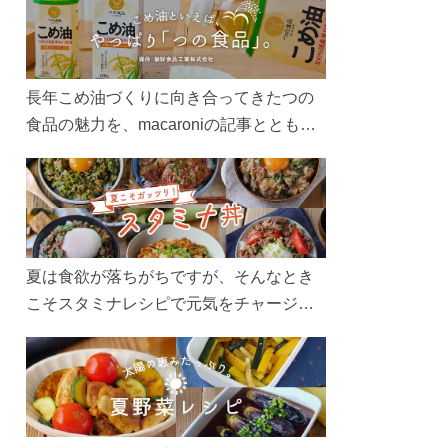
長年こめ油づくりに向き合ってきたつの
食品の魅力を、macaroniの記事とともに
ご紹介します。レシピや活用術はもちろ
ん、製造現場や品質へのこだわりまで。
こめ油をもっと好きになるコンテンツを
ぜひお楽しみください。
夏は食欲が落ちがちですが、そんなとき
こそスタミナレシピで元気をチャージ！
お肉や夏野菜をたっぷり使う丼をガッツ
リ食べて、夏バテを吹き飛ばしましょ
う！