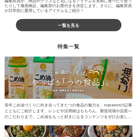
編集部員が、商品やグッズなど気になるアイテムを実際に食べたり使っ
たりして徹底検証。編集部のお墨付きを決定します。さらに、編集部員
が日常的に愛用しているアイテムもご紹介！
一覧を見る
特集一覧
長年こめ油づくりに向き合ってきたつの食品の魅力を、macaroniの記事
とともにご紹介します。レシピや活用術はもちろん、製造現場や品質へ
のこだわりまで。こめ油をもっと好きになるコンテンツをぜひお楽しみ
ください。