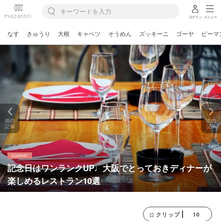
ログイン
メニュー
なす
きゅうり
大根
キャベツ
そうめん
ズッキーニ
ゴーヤ
ピーマ
前の
次の
記事
記事
記念日はワンランクUP♩大阪でとっておきディナーが
楽しめるレストラン10選
10
クリップ