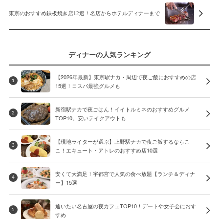
東京のおすすめ鉄板焼き店12選！名店からホテルディナーまで
ディナーの人気ランキング
【2026年最新】東京駅ナカ・周辺で夜ご飯におすすめの店
1
15選！コスパ最強グルメも
新宿駅ナカで夜ごはん！イイトルミネのおすすめグルメ
2
TOP10。安いテイクアウトも
【現地ライターが選ぶ】上野駅ナカで夜ご飯するならこ
3
こ！エキュート・アトレのおすすめ店10選
安くて大満足！宇都宮で人気の食べ放題【ランチ＆ディナ
4
ー】15選
通いたい名古屋の夜カフェTOP10！デートや女子会におす
5
すめ