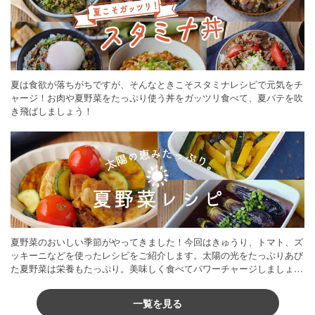
夏は食欲が落ちがちですが、そんなときこそスタミナレシピで元気をチ
ャージ！お肉や夏野菜をたっぷり使う丼をガッツリ食べて、夏バテを吹
き飛ばしましょう！
夏野菜のおいしい季節がやってきました！今回はきゅうり、トマト、ズ
ッキーニなどを使ったレシピをご紹介します。太陽の光をたっぷりあび
た夏野菜は栄養もたっぷり。美味しく食べてパワーチャージしましょう
♪
一覧を見る