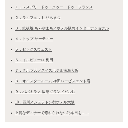
１．レスプリ・ドゥ・クゥー・ドゥ・フランス
２．ラ・フェット ひらまつ
３．鉄板焼 ちゃやまち／ホテル阪急インターナショナル
４．トップ サーティー
５．ゼックスウェスト
６．イルピノーロ 梅田
７．タボラ36／スイスホテル南海大阪
８．オイスタールーム 梅田ハービスエント店
９．パパミラノ 阪急グランドビル店
10．四川／シェラトン都ホテル大阪
上質なディナーで忘れられない記念日を……