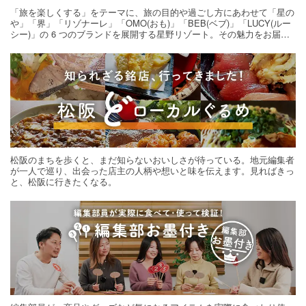
「旅を楽しくする」をテーマに、旅の目的や過ごし方にあわせて「星の
や」「界」「リゾナーレ」「OMO(おも)」「BEB(ベブ)」「LUCY(ルー
シー)」の 6 つのブランドを展開する星野リゾート。その魅力をお届け
する旅の連載。次の旅先探しのヒントにいかがですか？
松阪のまちを歩くと、まだ知らないおいしさが待っている。地元編集者
が一人で巡り、出会った店主の人柄や想いと味を伝えます。見ればきっ
と、松阪に行きたくなる。