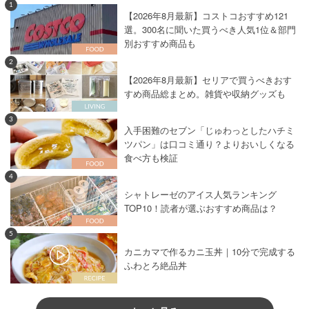
1
【2026年8月最新】コストコおすすめ121
選。300名に聞いた買うべき人気1位＆部門
別おすすめ商品も
2
【2026年8月最新】セリアで買うべきおす
すめ商品総まとめ。雑貨や収納グッズも
3
入手困難のセブン「じゅわっとしたハチミ
ツパン」は口コミ通り？よりおいしくなる
食べ方も検証
4
シャトレーゼのアイス人気ランキング
TOP10！読者が選ぶおすすめ商品は？
5
カニカマで作るカニ玉丼｜10分で完成する
ふわとろ絶品丼