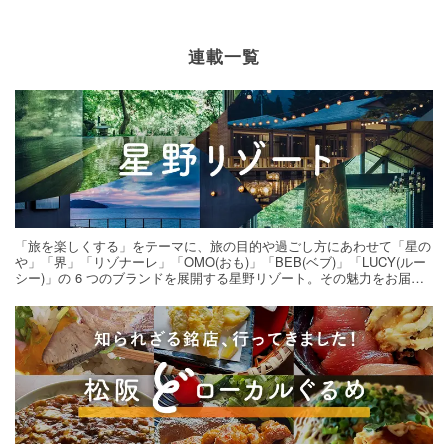
連載一覧
「旅を楽しくする」をテーマに、旅の目的や過ごし方にあわせて「星の
や」「界」「リゾナーレ」「OMO(おも)」「BEB(ベブ)」「LUCY(ルー
シー)」の 6 つのブランドを展開する星野リゾート。その魅力をお届け
する旅の連載。次の旅先探しのヒントにいかがですか？