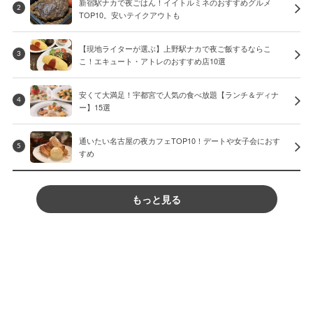
新宿駅ナカで夜ごはん！イイトルミネのおすすめグルメ
2
TOP10。安いテイクアウトも
【現地ライターが選ぶ】上野駅ナカで夜ご飯するならこ
3
こ！エキュート・アトレのおすすめ店10選
安くて大満足！宇都宮で人気の食べ放題【ランチ＆ディナ
4
ー】15選
通いたい名古屋の夜カフェTOP10！デートや女子会におす
5
すめ
もっと見る