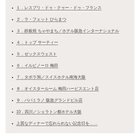
１．レスプリ・ドゥ・クゥー・ドゥ・フランス
２．ラ・フェット ひらまつ
３．鉄板焼 ちゃやまち／ホテル阪急インターナショナル
４．トップ サーティー
５．ゼックスウェスト
６．イルピノーロ 梅田
７．タボラ36／スイスホテル南海大阪
８．オイスタールーム 梅田ハービスエント店
９．パパミラノ 阪急グランドビル店
10．四川／シェラトン都ホテル大阪
上質なディナーで忘れられない記念日を……