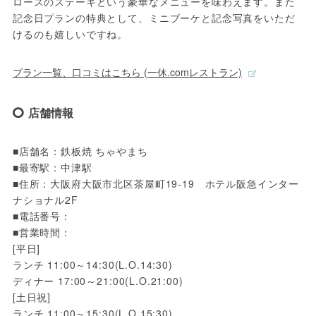
ロースのステーキという豪華なメニューを味わえます。また
記念日プランの特典として、ミニブーケと記念写真をいただ
けるのも嬉しいですね。
プラン一覧、口コミはこちら (一休.comレストラン)
店舗情報
■店舗名：鉄板焼 ちゃやまち

■最寄駅：中津駅

■住所：大阪府大阪市北区茶屋町19-19　ホテル阪急インター
ナショナル2F

■電話番号：

■営業時間：

[平日] 

ランチ 11:00～14:30(L.O.14:30)

ディナー 17:00～21:00(L.O.21:00)

[土日祝] 

ランチ 11:00～15:30(L.O.15:30)
