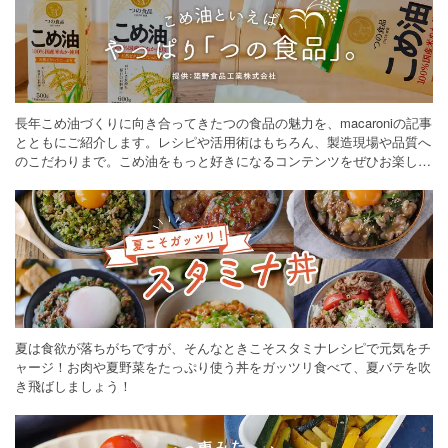
長年こめ油づくりに向き合ってきたつの食品の魅力を、macaroniの記事
とともにご紹介します。レシピや活用術はもちろん、製造現場や品質へ
のこだわりまで。こめ油をもっと好きになるコンテンツをぜひお楽しみ
ください。
夏は食欲が落ちがちですが、そんなときこそスタミナレシピで元気をチ
ャージ！お肉や夏野菜をたっぷり使う丼をガッツリ食べて、夏バテを吹
き飛ばしましょう！