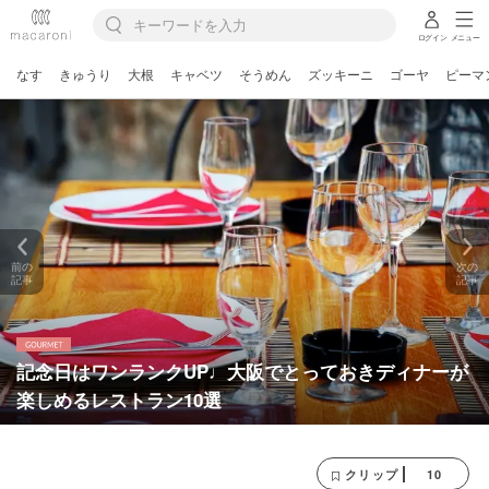
ログイン
メニュー
なす
きゅうり
大根
キャベツ
そうめん
ズッキーニ
ゴーヤ
ピーマ
前の
次の
記事
記事
記念日はワンランクUP♩大阪でとっておきディナーが
楽しめるレストラン10選
10
クリップ