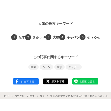
人気の検索キーワード
1
なす
2
きゅうり
3
大根
4
キャベツ
5
そうめん
この記事に関するキーワード
関東
シーン
東京
ディナー
TOP
おでかけ
関東
東京
東京のおすすめ鉄板焼き店12選！名店からホテルデ