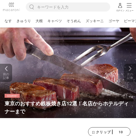
ログイン
メニュー
なす
きゅうり
大根
キャベツ
そうめん
ズッキーニ
ゴーヤ
ピーマ
前の
次の
記事
記事
東京のおすすめ鉄板焼き店12選！名店からホテルディ
ナーまで
10
クリップ