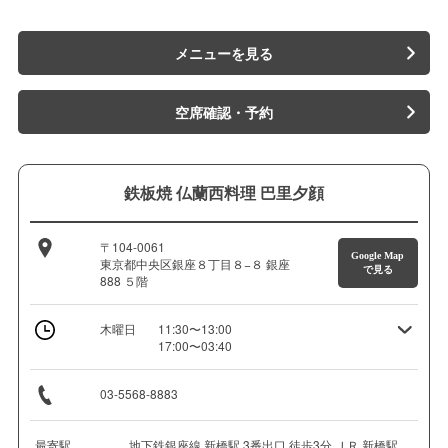
メニューを見る
空席確認・予約
鉄板焼 仏蘭西料理 巴里夕顔
〒104-0061
Google Map
東京都中央区銀座８丁目８−８ 銀座
で見る
888 ５階
木曜日
11:30〜13:00
17:00〜03:40
03-5568-8883
最寄駅
地下鉄銀座線 新橋駅 3番出口 徒歩3分 ＪＲ 新橋駅