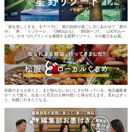
「旅を楽しくする」をテーマに、旅の目的や過ごし方にあわせて「星の
や」「界」「リゾナーレ」「OMO(おも)」「BEB(ベブ)」「LUCY(ルー
シー)」の 6 つのブランドを展開する星野リゾート。その魅力をお届け
する旅の連載。次の旅先探しのヒントにいかがですか？
松阪のまちを歩くと、まだ知らないおいしさが待っている。地元編集者
が一人で巡り、出会った店主の人柄や想いと味を伝えます。見ればきっ
と、松阪に行きたくなる。