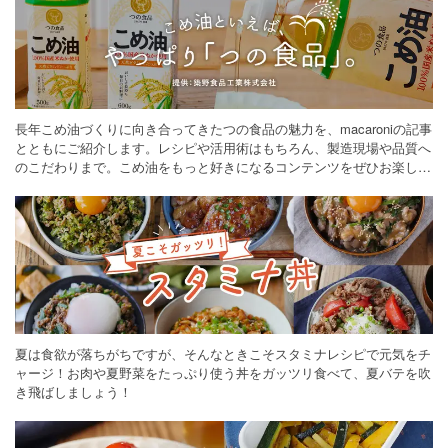
長年こめ油づくりに向き合ってきたつの食品の魅力を、macaroniの記事
とともにご紹介します。レシピや活用術はもちろん、製造現場や品質へ
のこだわりまで。こめ油をもっと好きになるコンテンツをぜひお楽しみ
ください。
夏は食欲が落ちがちですが、そんなときこそスタミナレシピで元気をチ
ャージ！お肉や夏野菜をたっぷり使う丼をガッツリ食べて、夏バテを吹
き飛ばしましょう！