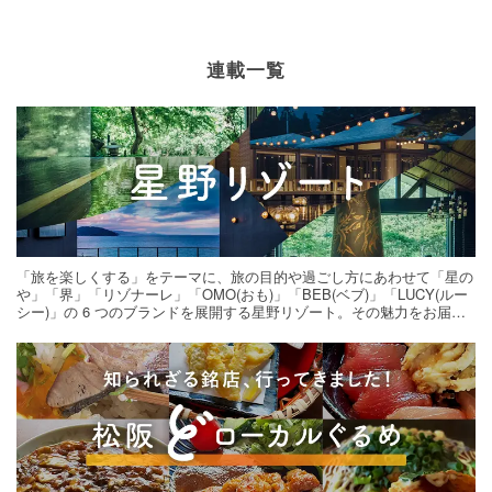
連載一覧
「旅を楽しくする」をテーマに、旅の目的や過ごし方にあわせて「星の
や」「界」「リゾナーレ」「OMO(おも)」「BEB(ベブ)」「LUCY(ルー
シー)」の 6 つのブランドを展開する星野リゾート。その魅力をお届け
する旅の連載。次の旅先探しのヒントにいかがですか？