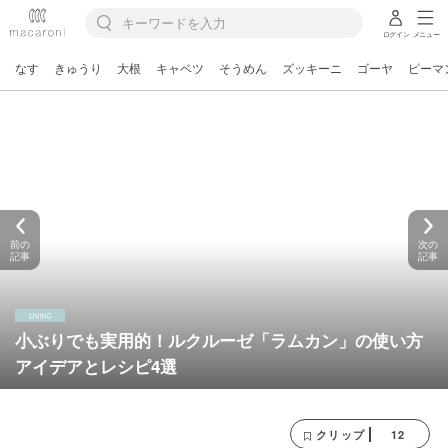
ログイン
メニュー
なす
きゅうり
大根
キャベツ
そうめん
ズッキーニ
ゴーヤ
ピーマ
前の
次の
記事
記事
小ぶりでも実用的！ルクルーゼ「ラムカン」の使い方
アイデアとレシピ4選
12
クリップ