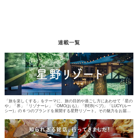
連載一覧
「旅を楽しくする」をテーマに、旅の目的や過ごし方にあわせて「星の
や」「界」「リゾナーレ」「OMO(おも)」「BEB(ベブ)」「LUCY(ルー
シー)」の 6 つのブランドを展開する星野リゾート。その魅力をお届け
する旅の連載。次の旅先探しのヒントにいかがですか？