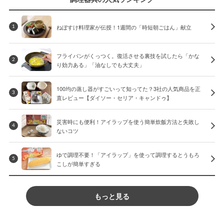
ねぼすけ料理家が伝授！1週間の「時短朝ごはん」献立
1
フライパンがくっつく。復活させる裏技を試したら「かな
2
り効力ある」「油なしでも大丈夫」
100均の蒸し器がすごいって知ってた？3社の人気商品を正
3
直レビュー【ダイソー・セリア・キャンドゥ】
災害時にも便利！アイラップを使う簡単炊飯方法と失敗し
4
ないコツ
ゆで調理不要！「アイラップ」を使って調理するとうもろ
5
こしが簡単すぎる
もっと見る