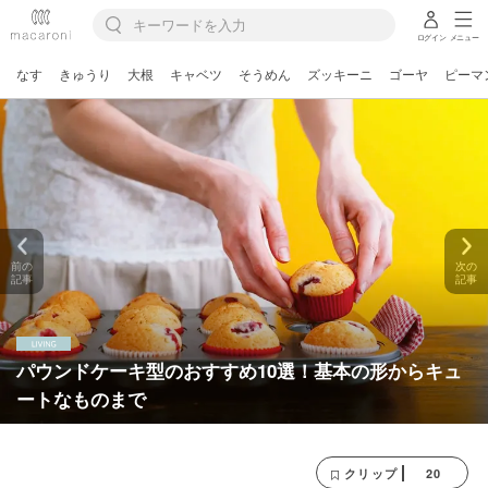
ログイン
メニュー
なす
きゅうり
大根
キャベツ
そうめん
ズッキーニ
ゴーヤ
ピーマ
前の
次の
記事
記事
パウンドケーキ型のおすすめ10選！基本の形からキュ
ートなものまで
20
クリップ