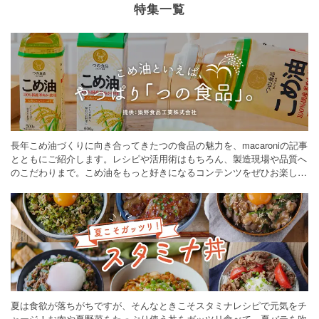
特集一覧
長年こめ油づくりに向き合ってきたつの食品の魅力を、macaroniの記事
とともにご紹介します。レシピや活用術はもちろん、製造現場や品質へ
のこだわりまで。こめ油をもっと好きになるコンテンツをぜひお楽しみ
ください。
夏は食欲が落ちがちですが、そんなときこそスタミナレシピで元気をチ
ャージ！お肉や夏野菜をたっぷり使う丼をガッツリ食べて、夏バテを吹