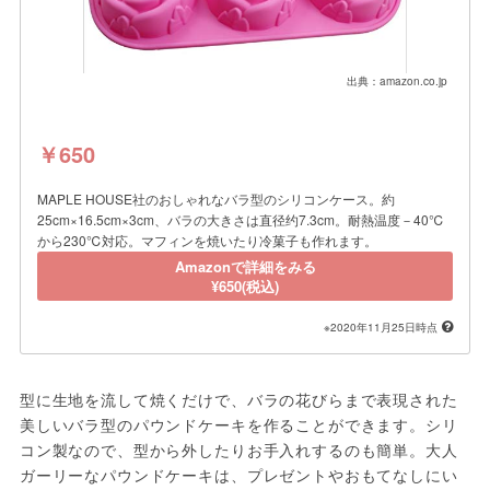
出典：amazon.co.jp
￥650
MAPLE HOUSE社のおしゃれなバラ型のシリコンケース。約
25cm×16.5cm×3cm、バラの大きさは直径约7.3cm。耐熱温度－40℃
から230℃対応。マフィンを焼いたり冷菓子も作れます。
Amazonで詳細をみる
¥650(税込)
※2020年11月25日時点
型に生地を流して焼くだけで、バラの花びらまで表現された
美しいバラ型のパウンドケーキを作ることができます。シリ
コン製なので、型から外したりお手入れするのも簡単。大人
ガーリーなパウンドケーキは、プレゼントやおもてなしにい