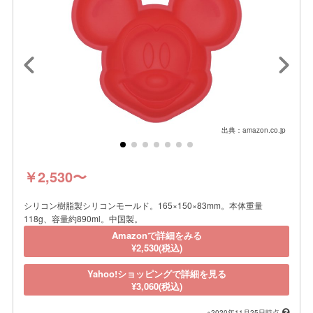
出典：amazon.co.jp
￥2,530〜
シリコン樹脂製シリコンモールド。165×150×83mm。本体重量
118g、容量約890ml。中国製。
Amazonで詳細をみる
¥2,530(税込)
Yahoo!ショッピングで詳細を見る
¥3,060(税込)
※2020年11月25日時点