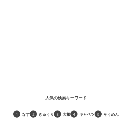
人気の検索キーワード
1
なす
2
きゅうり
3
大根
4
キャベツ
5
そうめん