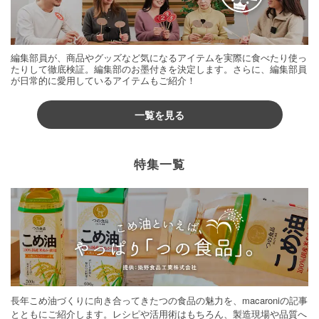
編集部員が、商品やグッズなど気になるアイテムを実際に食べたり使っ
たりして徹底検証。編集部のお墨付きを決定します。さらに、編集部員
が日常的に愛用しているアイテムもご紹介！
一覧を見る
特集一覧
長年こめ油づくりに向き合ってきたつの食品の魅力を、macaroniの記事
とともにご紹介します。レシピや活用術はもちろん、製造現場や品質へ