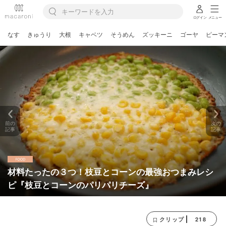
ログイン
メニュー
なす
きゅうり
大根
キャベツ
そうめん
ズッキーニ
ゴーヤ
ピーマ
前の
次の
記事
記事
材料たったの３つ！枝豆とコーンの最強おつまみレシ
ピ『枝豆とコーンのパリパリチーズ』
218
クリップ