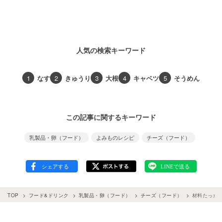
人気の検索キーワード
1
なす
2
きゅうり
3
大根
4
キャベツ
5
そうめん
この記事に関するキーワード
乳製品・卵（フード）
よみものレシピ
チーズ（フード）
TOP
フード&ドリンク
乳製品・卵（フード）
チーズ（フード）
材料たった