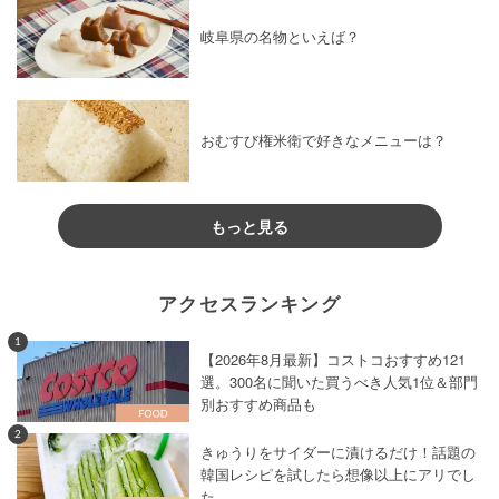
岐阜県の名物といえば？
おむすび権米衛で好きなメニューは？
もっと見る
アクセスランキング
1
【2026年8月最新】コストコおすすめ121
選。300名に聞いた買うべき人気1位＆部門
別おすすめ商品も
2
きゅうりをサイダーに漬けるだけ！話題の
韓国レシピを試したら想像以上にアリでし
た