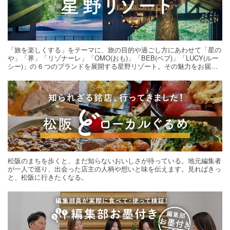
「旅を楽しくする」をテーマに、旅の目的や過ごし方にあわせて「星の
や」「界」「リゾナーレ」「OMO(おも)」「BEB(ベブ)」「LUCY(ルー
シー)」の 6 つのブランドを展開する星野リゾート。その魅力をお届け
する旅の連載。次の旅先探しのヒントにいかがですか？
松阪のまちを歩くと、まだ知らないおいしさが待っている。地元編集者
が一人で巡り、出会った店主の人柄や想いと味を伝えます。見ればきっ
と、松阪に行きたくなる。