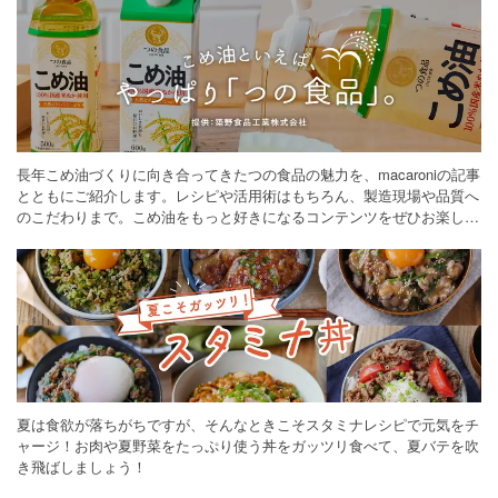
長年こめ油づくりに向き合ってきたつの食品の魅力を、macaroniの記事
とともにご紹介します。レシピや活用術はもちろん、製造現場や品質へ
のこだわりまで。こめ油をもっと好きになるコンテンツをぜひお楽しみ
ください。
夏は食欲が落ちがちですが、そんなときこそスタミナレシピで元気をチ
ャージ！お肉や夏野菜をたっぷり使う丼をガッツリ食べて、夏バテを吹
き飛ばしましょう！