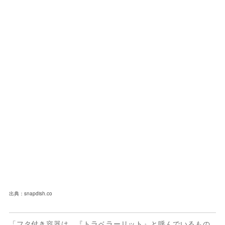
出典：snapdish.co
「フタ付き容器は、『トラベラーリット』と呼んでいるもの