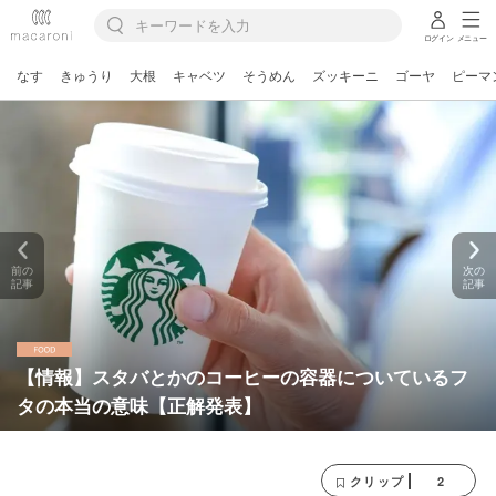
ログイン
メニュー
なす
きゅうり
大根
キャベツ
そうめん
ズッキーニ
ゴーヤ
ピーマ
前の
次の
記事
記事
【情報】スタバとかのコーヒーの容器についているフ
タの本当の意味【正解発表】
2
クリップ