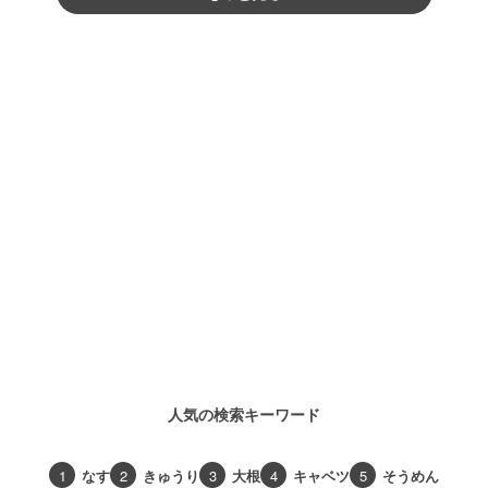
人気の検索キーワード
1
なす
2
きゅうり
3
大根
4
キャベツ
5
そうめん