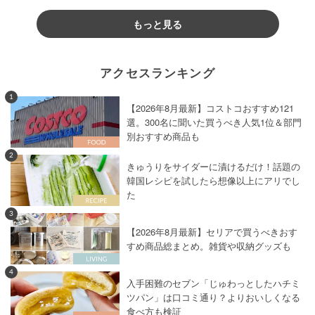
もっと見る
アクセスランキング
1
【2026年8月最新】コストコおすすめ121
選。300名に聞いた買うべき人気1位＆部門
別おすすめ商品も
2
きゅうりをサイダーに漬けるだけ！話題の
韓国レシピを試したら想像以上にアリでし
た
3
【2026年8月最新】セリアで買うべきおす
すめ商品総まとめ。雑貨や収納グッズも
4
入手困難のセブン「じゅわっとしたハチミ
ツパン」は口コミ通り？よりおいしくなる
食べ方も検証