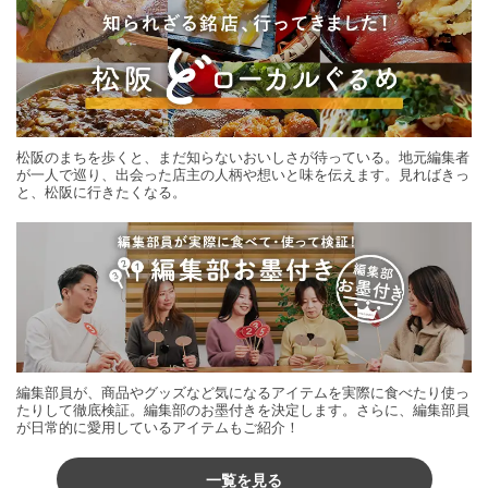
松阪のまちを歩くと、まだ知らないおいしさが待っている。地元編集者
が一人で巡り、出会った店主の人柄や想いと味を伝えます。見ればきっ
と、松阪に行きたくなる。
編集部員が、商品やグッズなど気になるアイテムを実際に食べたり使っ
たりして徹底検証。編集部のお墨付きを決定します。さらに、編集部員
が日常的に愛用しているアイテムもご紹介！
一覧を見る