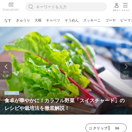
ログイン
メニュー
なす
きゅうり
大根
キャベツ
そうめん
ズッキーニ
ゴーヤ
ピーマ
前の
次の
記事
記事
食卓が華やかに！カラフル野菜「スイスチャード」の
レシピや栽培法を徹底解説！
56
クリップ