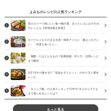
よみものレシピの人気ランキング
高カロリーで体にいい食べ物21選。太りたい人におすすめ
1
のレシピも【管理栄養士執筆】
ヨーグルトをそのまま冷凍！簡単アイスに「夏はこれでい
2
い」「何度も食べたい」
「梅酢」とはどんなもの？効果効能・作り方・活用レシピ
3
まで解説
2日で2キロ痩せる!?「塩抜きダイエット」のやり方と週末
4
レシピ
「キャンプ飯」の人気ランキングTOP10 !大人から子ども
5
まで楽しめるレシピは？
もっと見る