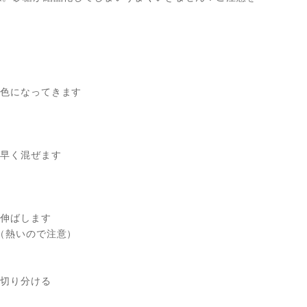
ネ色になってきます
手早く混ぜます
て伸ばします
（熱いので注意）
で切り分ける