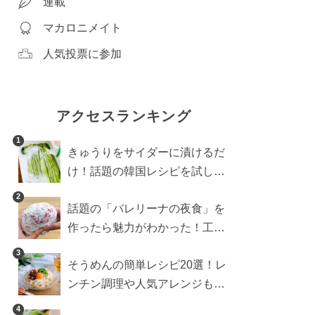
連載
マカロニメイト
人気投票に参加
アクセスランキング
1
きゅうりをサイダーに漬けるだ
け！話題の韓国レシピを試した
ら想像以上にアリでした
2
話題の「バレリーナの夜食」を
作ったら魅力がわかった！工程
10分の作り方
3
そうめんの簡単レシピ20選！レ
ンチン調理や人気アレンジも紹
介
4