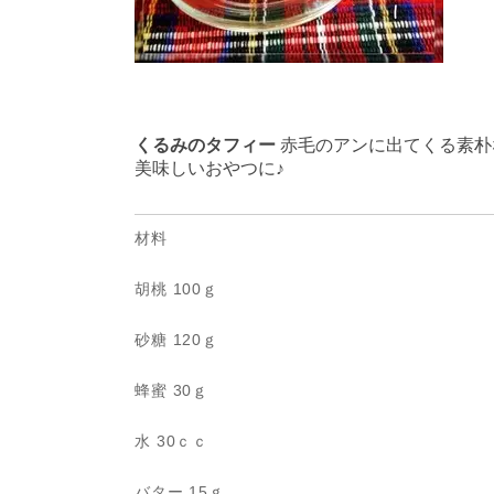
くるみのタフィー
赤毛のアンに出てくる素朴
美味しいおやつに♪
材料
胡桃 100ｇ
砂糖 120ｇ
蜂蜜 30ｇ
水 30ｃｃ
バター 15ｇ