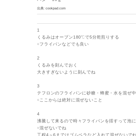
出典:
cookpad.com
1
くるみはオーブン180℃で5分乾煎りする
※フライパンなどでも良い
2
くるみを刻んでおく
大きすぎないように刻んでね
3
テフロンのフライパンに砂糖・蜂蜜・水を混ぜ
※ここからは絶対に混ぜないこと
4
沸騰して来るので時々フライパンを揺すって泡
※混ぜないでね
工程4～6まではゴムベラなど入れて混ぜないで