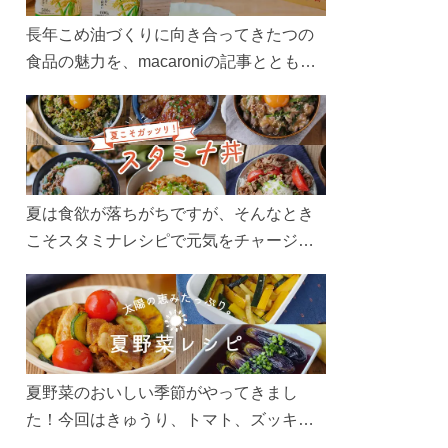
長年こめ油づくりに向き合ってきたつの
食品の魅力を、macaroniの記事とともに
ご紹介します。レシピや活用術はもちろ
ん、製造現場や品質へのこだわりまで。
こめ油をもっと好きになるコンテンツを
ぜひお楽しみください。
夏は食欲が落ちがちですが、そんなとき
こそスタミナレシピで元気をチャージ！
お肉や夏野菜をたっぷり使う丼をガッツ
リ食べて、夏バテを吹き飛ばしましょ
う！
夏野菜のおいしい季節がやってきまし
た！今回はきゅうり、トマト、ズッキー
ニなどを使ったレシピをご紹介します。