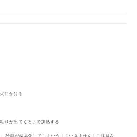
中火にかける
に粘りが出てくるまで加熱する
ね。砂糖が結晶化してしまいうまくいきません！ご注意を