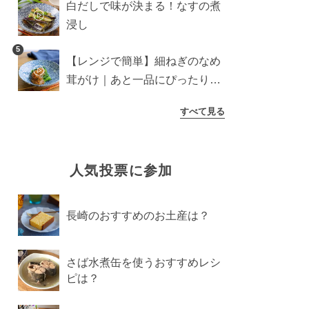
白だしで味が決まる！なすの煮
浸し
5
【レンジで簡単】細ねぎのなめ
茸がけ｜あと一品にぴったり副
菜
すべて見る
人気投票に参加
長崎のおすすめのお土産は？
さば水煮缶を使うおすすめレシ
ピは？