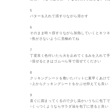
5
バターを入れて揺すりながら溶かす
6
そのまま時々揺すりながら加熱していくとキツ
※焦がさないように見極めてね
7
丁度良く色付いたら火を止めてくるみを入れて
※混ぜるときはゴムべら等で混ぜてください
8
クッキングシートを敷いたバットに素早くあけ
※上からクッキングシートをかぶせ抑えても良い
9
直ぐに固まってくるので少し温かいうちに包丁
※くっつくようならサラダ油を包丁に塗ると良い