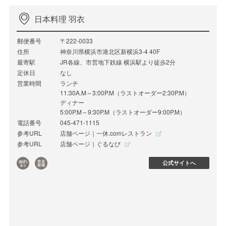
日本料理 羽衣
郵便番号
〒222-0033
住所
神奈川県横浜市港北区新横浜3-4 40F
最寄駅
JR各線、市営地下鉄線 横浜駅より徒歩2分
定休日
なし
営業時間
ランチ
11:30A.M～3:00P.M（ラストオーダー2:30P.M）
ディナー
5:00P.M～9:30P.M（ラストオーダー9:00P.M）
電話番号
045-471-1115
参考URL
店舗ページ｜一休.comレストラン
参考URL
店舗ページ｜ぐるなび
公式サイトへ