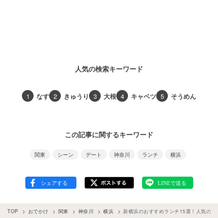
人気の検索キーワード
1
なす
2
きゅうり
3
大根
4
キャベツ
5
そうめん
この記事に関するキーワード
関東
シーン
デート
神奈川
ランチ
横浜
TOP
おでかけ
関東
神奈川
横浜
新横浜のおすすめランチ15選！人気のバ