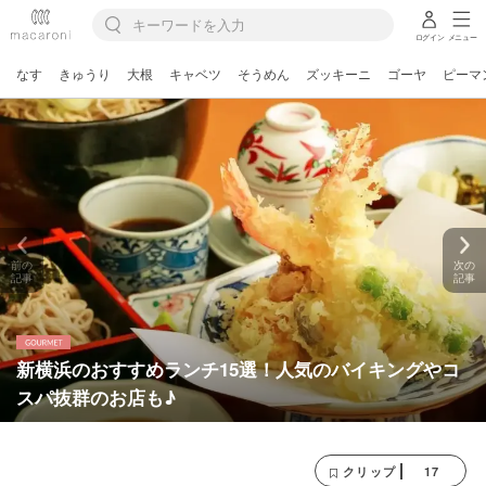
ログイン
メニュー
なす
きゅうり
大根
キャベツ
そうめん
ズッキーニ
ゴーヤ
ピーマ
前の
次の
記事
記事
新横浜のおすすめランチ15選！人気のバイキングやコ
スパ抜群のお店も♪
17
クリップ