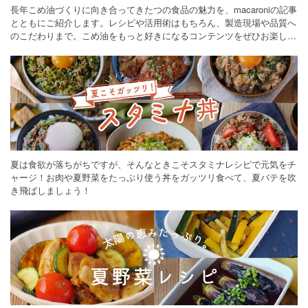
長年こめ油づくりに向き合ってきたつの食品の魅力を、macaroniの記事
とともにご紹介します。レシピや活用術はもちろん、製造現場や品質へ
のこだわりまで。こめ油をもっと好きになるコンテンツをぜひお楽しみ
ください。
夏は食欲が落ちがちですが、そんなときこそスタミナレシピで元気をチ
ャージ！お肉や夏野菜をたっぷり使う丼をガッツリ食べて、夏バテを吹
き飛ばしましょう！