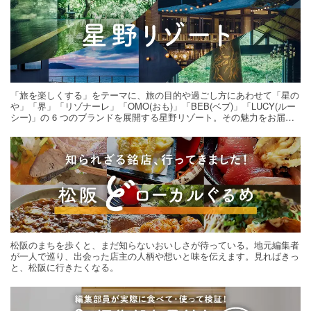
「旅を楽しくする」をテーマに、旅の目的や過ごし方にあわせて「星の
や」「界」「リゾナーレ」「OMO(おも)」「BEB(ベブ)」「LUCY(ルー
シー)」の 6 つのブランドを展開する星野リゾート。その魅力をお届け
する旅の連載。次の旅先探しのヒントにいかがですか？
松阪のまちを歩くと、まだ知らないおいしさが待っている。地元編集者
が一人で巡り、出会った店主の人柄や想いと味を伝えます。見ればきっ
と、松阪に行きたくなる。