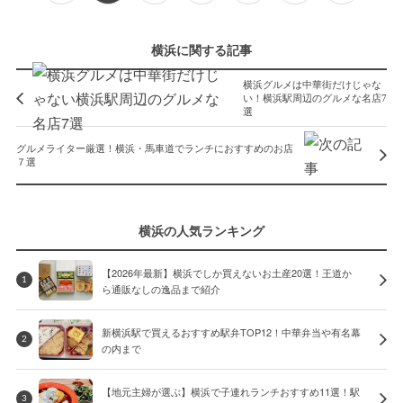
横浜に関する記事
横浜グルメは中華街だけじゃな
い！横浜駅周辺のグルメな名店7
選
グルメライター厳選！横浜・馬車道でランチにおすすめのお店
７選
横浜の人気ランキング
【2026年最新】横浜でしか買えないお土産20選！王道か
1
ら通販なしの逸品まで紹介
新横浜駅で買えるおすすめ駅弁TOP12！中華弁当や有名幕
2
の内まで
【地元主婦が選ぶ】横浜で子連れランチおすすめ11選！駅
3