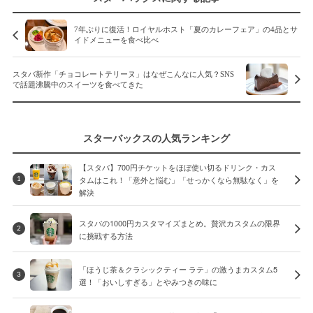
7年ぶりに復活！ロイヤルホスト「夏のカレーフェア」の4品とサ
イドメニューを食べ比べ
スタバ新作「チョコレートテリーヌ」はなぜこんなに人気？SNS
で話題沸騰中のスイーツを食べてきた
スターバックスの人気ランキング
【スタバ】700円チケットをほぼ使い切るドリンク・カス
タムはこれ！「意外と悩む」「せっかくなら無駄なく」を
1
解決
スタバの1000円カスタマイズまとめ。贅沢カスタムの限界
2
に挑戦する方法
「ほうじ茶＆クラシックティー ラテ」の激うまカスタム5
3
選！「おいしすぎる」とやみつきの味に