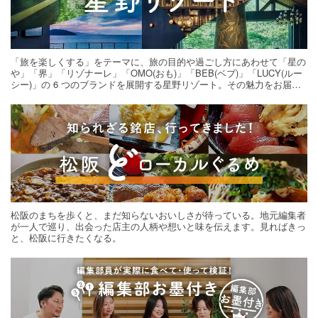
「旅を楽しくする」をテーマに、旅の目的や過ごし方にあわせて「星の
や」「界」「リゾナーレ」「OMO(おも)」「BEB(ベブ)」「LUCY(ルー
シー)」の 6 つのブランドを展開する星野リゾート。その魅力をお届け
する旅の連載。次の旅先探しのヒントにいかがですか？
松阪のまちを歩くと、まだ知らないおいしさが待っている。地元編集者
が一人で巡り、出会った店主の人柄や想いと味を伝えます。見ればきっ
と、松阪に行きたくなる。