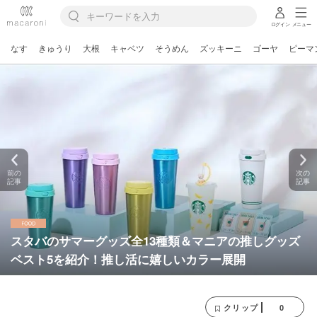
ログイン
メニュー
なす
きゅうり
大根
キャベツ
そうめん
ズッキーニ
ゴーヤ
ピーマ
前の
次の
記事
記事
スタバのサマーグッズ全13種類＆マニアの推しグッズ
ベスト5を紹介！推し活に嬉しいカラー展開
0
クリップ